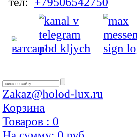
тел:
+79506542750
Zakaz@holod-lux.ru
Корзина
Товаров :
0
На сумму:
0 руб.