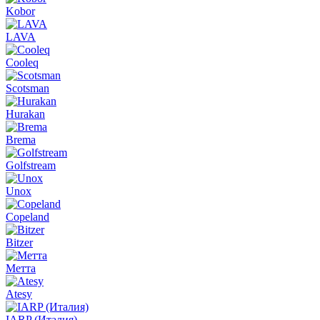
Kobor
LAVA
Cooleq
Scotsman
Hurakan
Brema
Golfstream
Unox
Copeland
Bitzer
Метта
Atesy
IARP (Италия)