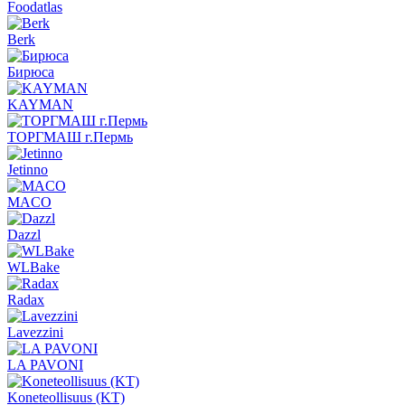
Foodatlas
Berk
Бирюса
KAYMAN
ТОРГМАШ г.Пермь
Jetinno
MACO
Dazzl
WLBake
Radax
Lavezzini
LA PAVONI
Koneteollisuus (KT)