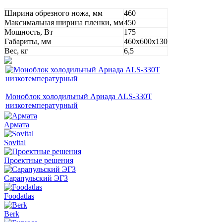
Ширина обрезного ножа, мм
460
Максимальная ширина пленки, мм
450
Мощность, Вт
175
Габариты, мм
460х600х130
Вес, кг
6,5
Моноблок холодильный Ариада ALS-330Т
низкотемпературный
Армата
Sovital
Проектные решения
Сарапульский ЭГЗ
Foodatlas
Berk