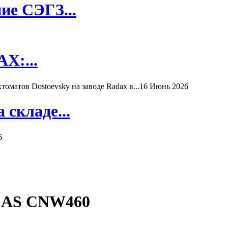
ие СЭГЗ...
X:...
матов Dostoevsky на заводе Radax в...
16 Июнь 2026
складе...
6
 CAS CNW460