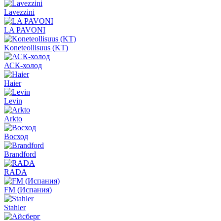
Lavezzini
LA PAVONI
Koneteollisuus (KT)
АСК-холод
Haier
Levin
Arkto
Восход
Brandford
RADA
FM (Испания)
Stahler