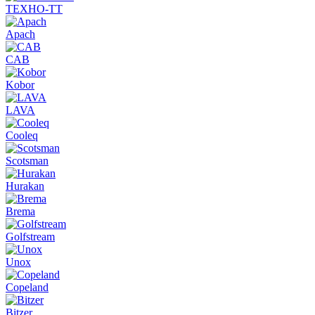
ТЕХНО-ТТ
Apach
CAB
Kobor
LAVA
Cooleq
Scotsman
Hurakan
Brema
Golfstream
Unox
Copeland
Bitzer