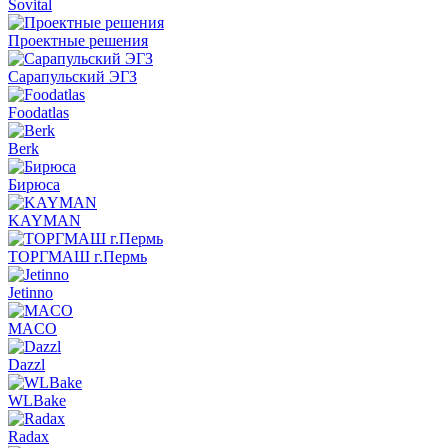
Sovital
Проектные решения
Сарапульский ЭГЗ
Foodatlas
Berk
Бирюса
KAYMAN
ТОРГМАШ г.Пермь
Jetinno
MACO
Dazzl
WLBake
Radax