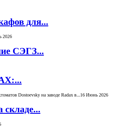
афов для...
ь 2026
ие СЭГЗ...
X:...
матов Dostoevsky на заводе Radax в...
16 Июнь 2026
складе...
6