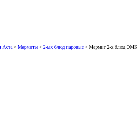
и Аста
>
Мармиты
>
2-ых блюд паровые
>
Мармит 2-х блюд ЭМК