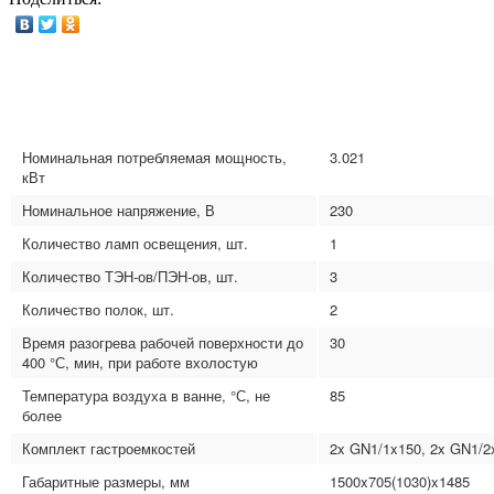
Номинальная потребляемая мощность,
3.021
кВт
Номинальное напряжение, В
230
Количество ламп освещения, шт.
1
Количество ТЭН-ов/ПЭН-ов, шт.
3
Количество полок, шт.
2
Время разогрева рабочей поверхности до
30
400 °С, мин, при работе вхолостую
Температура воздуха в ванне, °С, не
85
более
Комплект гастроемкостей
2x GN1/1x150, 2x GN1/2
Габаритные размеры, мм
1500x705(1030)x1485