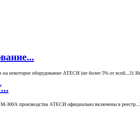
вание...
а некоторое оборудование АТЕСИ (не более 5% от всей...
31 И
..
-300А производства АТЕСИ официально включены в реестр...