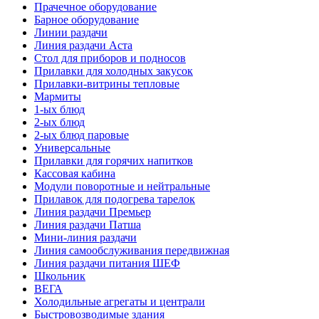
Прачечное оборудование
Барное оборудование
Линии раздачи
Линия раздачи Аста
Стол для приборов и подносов
Прилавки для холодных закусок
Прилавки-витрины тепловые
Мармиты
1-ых блюд
2-ых блюд
2-ых блюд паровые
Универсальные
Прилавки для горячих напитков
Кассовая кабина
Модули поворотные и нейтральные
Прилавок для подогрева тарелок
Линия раздачи Премьер
Линия раздачи Патша
Мини-линия раздачи
Линия самообслуживания передвижная
Линия раздачи питания ШЕФ
Школьник
ВЕГА
Холодильные агрегаты и централи
Быстровозводимые здания