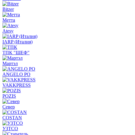
Bitzer
Метта
Atesy
IARP (Италия)
ТПК "ШЕФ"
Мартэл
ANGELO PO
VAKKPRESS
POZIS
Север
COSTAN
УЗТСО