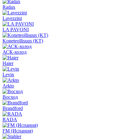
Radax
Lavezzini
LA PAVONI
Koneteollisuus (KT)
АСК-холод
Haier
Levin
Arkto
Восход
Brandford
RADA
FM (Испания)