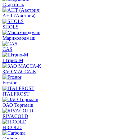
Старатель
АНТ (Австрия)
SHOLS
Марихолодмаш
CAS
Штрих-М
ЗАО МАССА-К
Frostor
ITALFROST
ОАО Торгмаш
RIVACOLD
HICOLD
Carboma