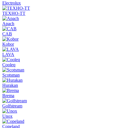
Electrolux
ТЕХНО-ТТ
Apach
CAB
Kobor
LAVA
Cooleq
Scotsman
Hurakan
Brema
Golfstream
Unox
Copeland