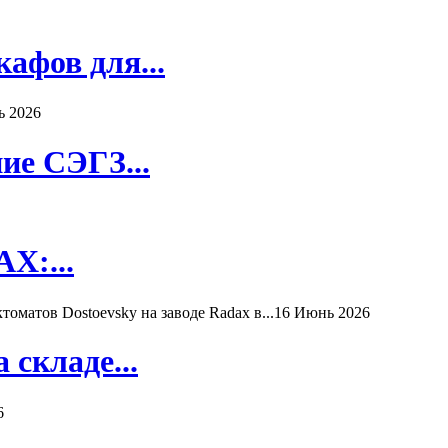
афов для...
ь 2026
ие СЭГЗ...
X:...
матов Dostoevsky на заводе Radax в...
16 Июнь 2026
складе...
6