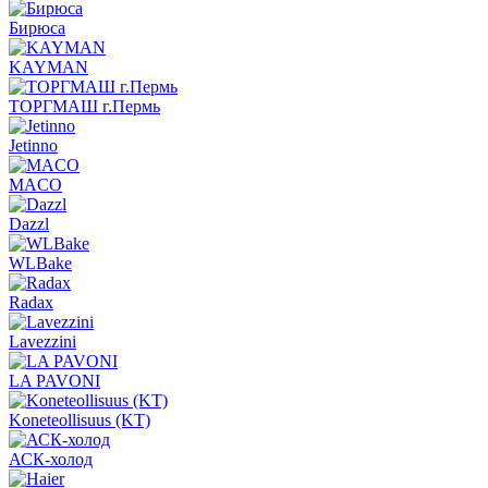
Бирюса
KAYMAN
ТОРГМАШ г.Пермь
Jetinno
MACO
Dazzl
WLBake
Radax
Lavezzini
LA PAVONI
Koneteollisuus (KT)
АСК-холод