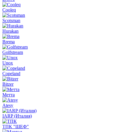
Cooleq
Scotsman
Hurakan
Brema
Golfstream
Unox
Copeland
Bitzer
Метта
Atesy
IARP (Италия)
ТПК "ШЕФ"