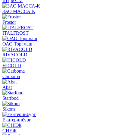
Штрих-М
ЗАО МАССА-К
Frostor
ITALFROST
ОАО Торгмаш
RIVACOLD
HICOLD
Carboma
Abat
Starfood
Sikom
Екатеринбург
СНЕЖ