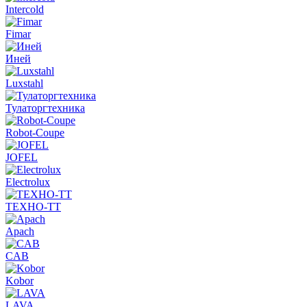
Intercold
Fimar
Иней
Luxstahl
Тулаторгтехника
Robot-Coupe
JOFEL
Electrolux
ТЕХНО-ТТ
Apach
CAB
Kobor
LAVA