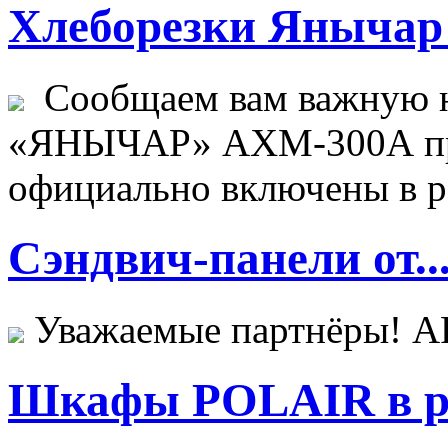
Хлеборезки Янычар 
Сообщаем вам важную н
«ЯНЫЧАР» АХМ-300А пр
официально включены в ре
Сэндвич-панели от..
Уважаемые партнёры! 
Шкафы POLAIR в ре