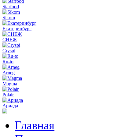
Starfood
Sikom
Екатеринбург
СНЕЖ
Cryspi
Ru-to
Arneg
Magma
Polair
Ариада
Главная