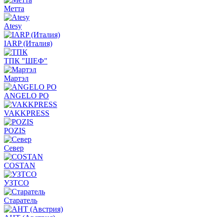
Метта
Atesy
IARP (Италия)
ТПК "ШЕФ"
Мартэл
ANGELO PO
VAKKPRESS
POZIS
Север
COSTAN
УЗТСО
Старатель