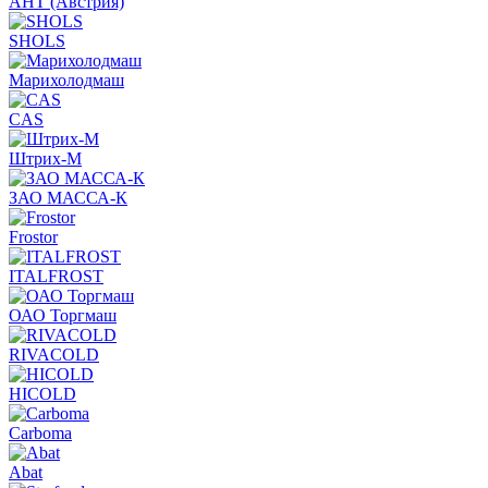
АНТ (Австрия)
SHOLS
Марихолодмаш
CAS
Штрих-М
ЗАО МАССА-К
Frostor
ITALFROST
ОАО Торгмаш
RIVACOLD
HICOLD
Carboma
Abat