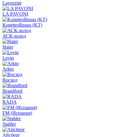
Lavezzini
LA PAVONI
Koneteollisuus (KT)
АСК-холод
Haier
Levin
Arkto
Восход
Brandford
RADA
FM (Испания)
Stahler
Айсберг