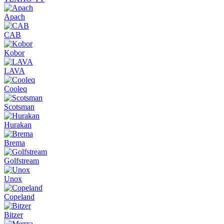
Apach
CAB
Kobor
LAVA
Cooleq
Scotsman
Hurakan
Brema
Golfstream
Unox
Copeland
Bitzer