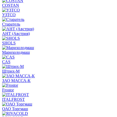
COSTAN
УЗТСО
Старатель
АНТ (Австрия)
SHOLS
Марихолодмаш
CAS
Штрих-М
ЗАО МАССА-К
Frostor
ITALFROST
ОАО Торгмаш