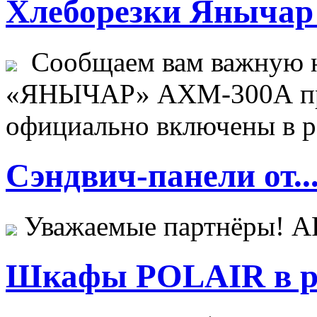
Хлеборезки Янычар 
Сообщаем вам важную н
«ЯНЫЧАР» АХМ-300А пр
официально включены в ре
Сэндвич-панели от..
Уважаемые партнёры! 
Шкафы POLAIR в ре