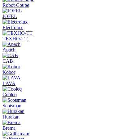
Robot-Coupe
JOFEL
Electrolux
ТЕХНО-ТТ
Apach
CAB
Kobor
LAVA
Cooleq
Scotsman
Hurakan
Brema