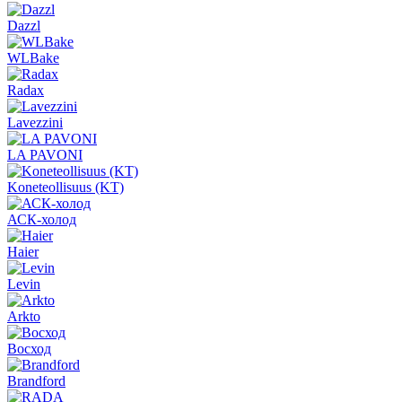
Dazzl
WLBake
Radax
Lavezzini
LA PAVONI
Koneteollisuus (KT)
АСК-холод
Haier
Levin
Arkto
Восход
Brandford