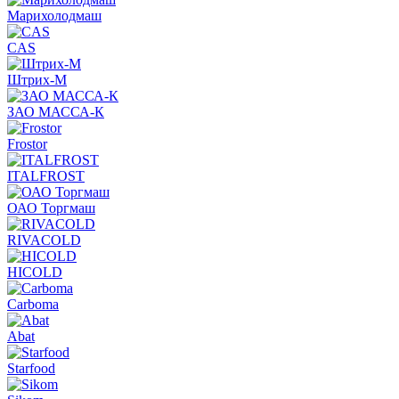
Марихолодмаш
CAS
Штрих-М
ЗАО МАССА-К
Frostor
ITALFROST
ОАО Торгмаш
RIVACOLD
HICOLD
Carboma
Abat
Starfood