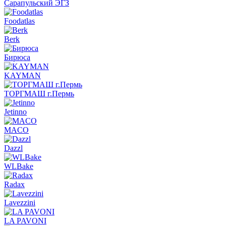
Сарапульский ЭГЗ
Foodatlas
Berk
Бирюса
KAYMAN
ТОРГМАШ г.Пермь
Jetinno
MACO
Dazzl
WLBake
Radax
Lavezzini
LA PAVONI