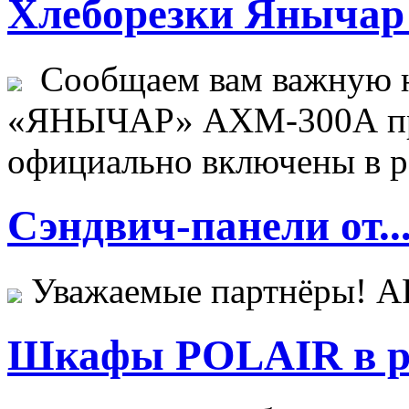
Хлеборезки Янычар 
Сообщаем вам важную н
«ЯНЫЧАР» АХМ-300А пр
официально включены в ре
Сэндвич-панели от..
Уважаемые партнёры! 
Шкафы POLAIR в ре