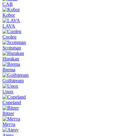
CAB
Kobor
LAVA
Cooleq
Scotsman
Hurakan
Brema
Golfstream
Unox
Copeland
Bitzer
Метта
Atesy