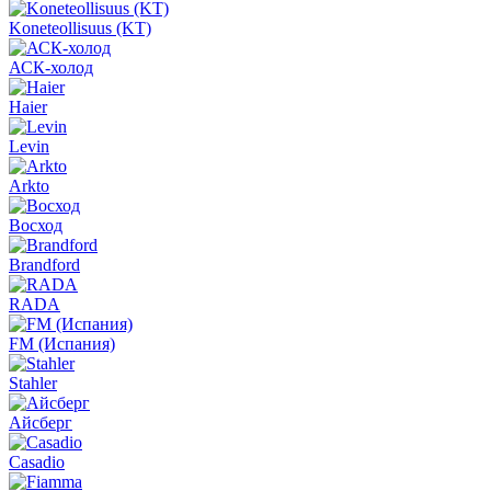
Koneteollisuus (KT)
АСК-холод
Haier
Levin
Arkto
Восход
Brandford
RADA
FM (Испания)
Stahler
Айсберг
Casadio