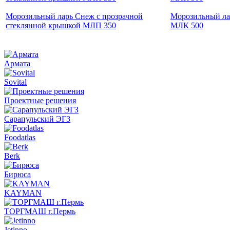
Морозильный ларь Снеж с прозрачной
Морозильный ла
стеклянной крышкой МЛП 350
МЛК 500
Армата
Sovital
Проектные решения
Сарапульский ЭГЗ
Foodatlas
Berk
Бирюса
KAYMAN
ТОРГМАШ г.Пермь
Jetinno