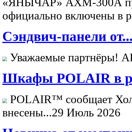
«ЯНЫЧАР» АХМ-300А пр
официально включены в ре
Сэндвич-панели от..
Уважаемые партнёры! 
Шкафы POLAIR в ре
POLAIR™ сообщает Хо
внесены...
29 Июль 2026