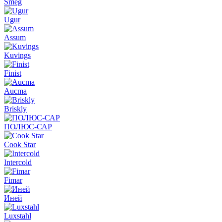
Smeg
Ugur
Assum
Kuvings
Finist
Aucma
Briskly
ПОЛЮС-САР
Cook Star
Intercold
Fimar
Иней
Luxstahl