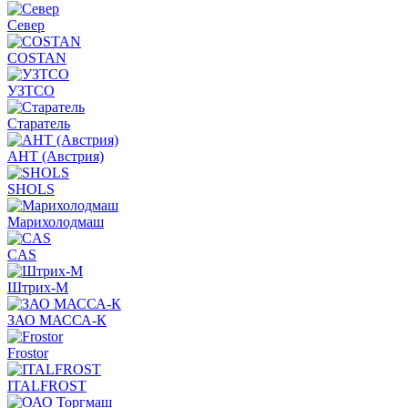
Север
COSTAN
УЗТСО
Старатель
АНТ (Австрия)
SHOLS
Марихолодмаш
CAS
Штрих-М
ЗАО МАССА-К
Frostor
ITALFROST