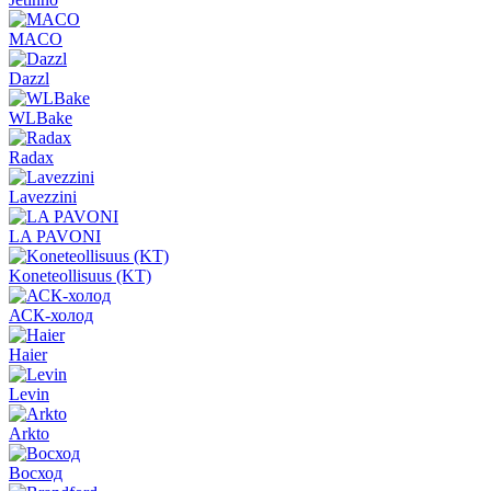
MACO
Dazzl
WLBake
Radax
Lavezzini
LA PAVONI
Koneteollisuus (KT)
АСК-холод
Haier
Levin
Arkto
Восход