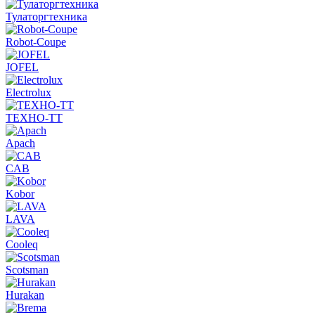
Тулаторгтехника
Robot-Coupe
JOFEL
Electrolux
ТЕХНО-ТТ
Apach
CAB
Kobor
LAVA
Cooleq
Scotsman
Hurakan