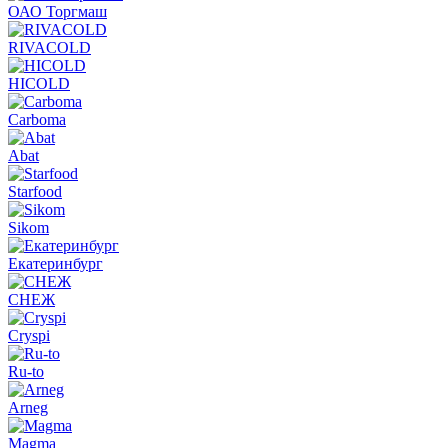
ОАО Торгмаш
RIVACOLD
HICOLD
Carboma
Abat
Starfood
Sikom
Екатеринбург
СНЕЖ
Cryspi
Ru-to
Arneg
Magma