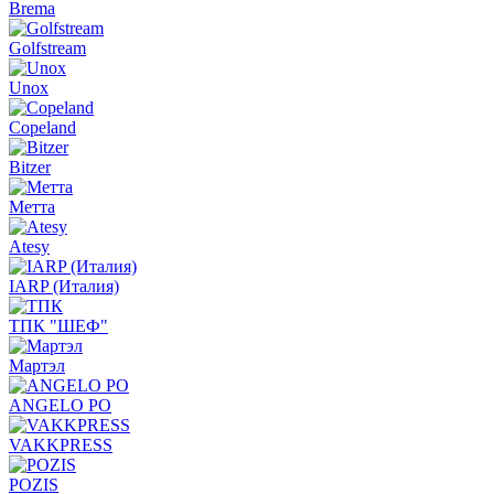
Brema
Golfstream
Unox
Copeland
Bitzer
Метта
Atesy
IARP (Италия)
ТПК "ШЕФ"
Мартэл
ANGELO PO
VAKKPRESS
POZIS