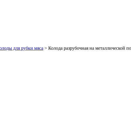
олоды для рубки мяса
>
Колода разрубочная на металлической по