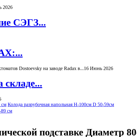
ь 2026
ие СЭГЗ...
X:...
матов Dostoevsky на заводе Radax в...
16 Июнь 2026
складе...
6
 cм
Колода разрубочная напольная H-100см D 50-59см
ической подставке Диаметр 80