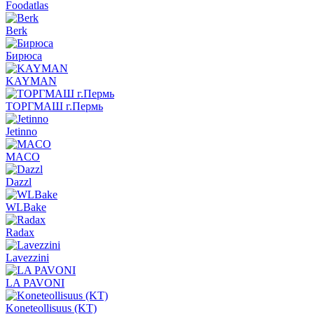
Foodatlas
Berk
Бирюса
KAYMAN
ТОРГМАШ г.Пермь
Jetinno
MACO
Dazzl
WLBake
Radax
Lavezzini
LA PAVONI
Koneteollisuus (KT)