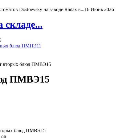
матов Dostoevsky на заводе Radax в...
16 Июнь 2026
складе...
6
рвых блюд ПМПЭ11
люд ПМВЭ15
вторых блюд ПМВЭ15
,88