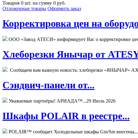
Товаров 0 шт. на сумму 0 руб.
Отложенные товары
Оформить заказ
Корректировка цен на оборудо
ООО «Завод АТЕСИ» информирует Вас о корректировке цен н
Хлеборезки Янычар от ATESY.
Сообщаем вам важную новость: хлеборезки «ЯНЫЧАР» АХМ
Сэндвич-панели от...
Уважаемые партнёры! АРИАДА™...
29 Июль 2026
Шкафы POLAIR в реестре...
POLAIR™ сообщает Холодильные шкафы Gm/Sm внесены...