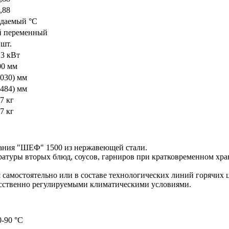
,88
даемый °C
й переменный
 шт.
13 кВт
00 мм
1030) мм
1484) мм
7 кг
7 кг
ания "ШЕФ" 1500 из нержавеющей стали.
атуры вторых блюд, соусов, гарниров при кратковременном хра
 самостоятельно или в составе технологических линий горячих 
усственно регулируемыми климатическими условиями.
0-90 °С