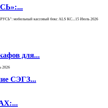
Ь»:...
РУСЬ": мобильный кассовый бокс ALS КС...
15 Июль 2026
афов для...
ь 2026
ие СЭГЗ...
X:...