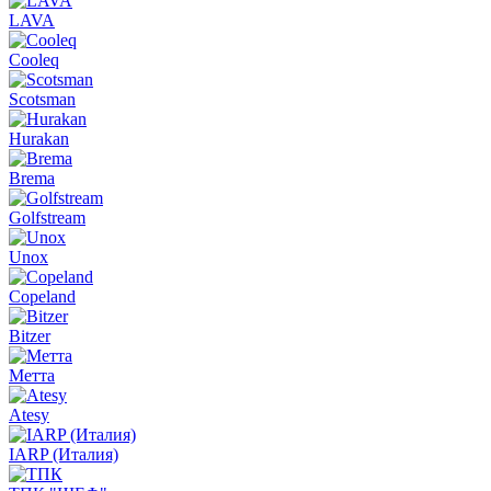
LAVA
Cooleq
Scotsman
Hurakan
Brema
Golfstream
Unox
Copeland
Bitzer
Метта
Atesy
IARP (Италия)