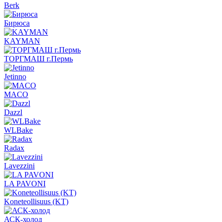
Berk
Бирюса
KAYMAN
ТОРГМАШ г.Пермь
Jetinno
MACO
Dazzl
WLBake
Radax
Lavezzini
LA PAVONI
Koneteollisuus (KT)
АСК-холод