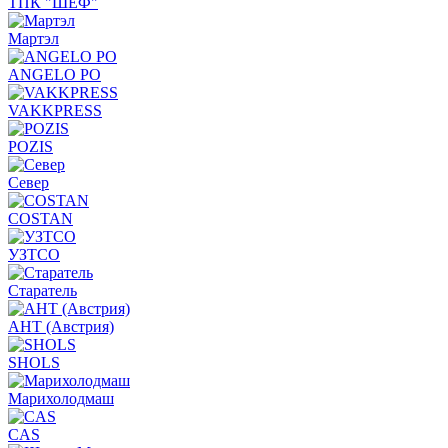
ТПК "ШЕФ"
Мартэл
ANGELO PO
VAKKPRESS
POZIS
Север
COSTAN
УЗТСО
Старатель
АНТ (Австрия)
SHOLS
Марихолодмаш
CAS