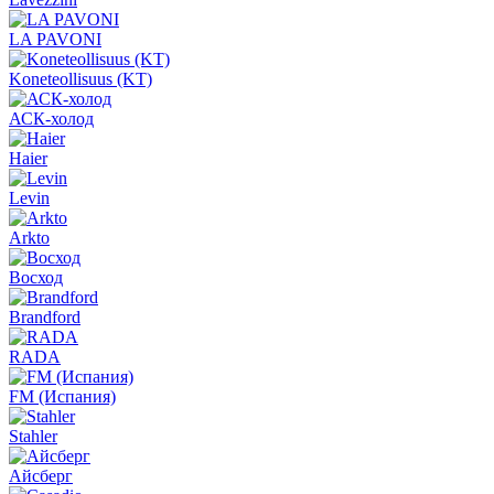
LA PAVONI
Koneteollisuus (KT)
АСК-холод
Haier
Levin
Arkto
Восход
Brandford
RADA
FM (Испания)
Stahler
Айсберг