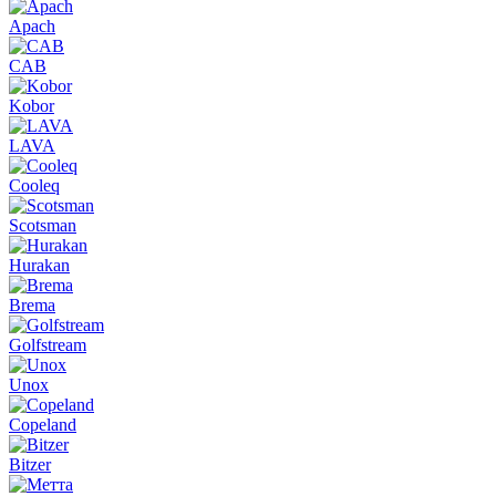
Apach
CAB
Kobor
LAVA
Cooleq
Scotsman
Hurakan
Brema
Golfstream
Unox
Copeland
Bitzer