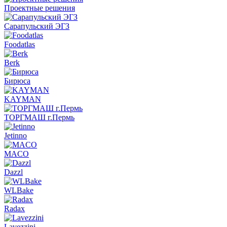
Проектные решения
Сарапульский ЭГЗ
Foodatlas
Berk
Бирюса
KAYMAN
ТОРГМАШ г.Пермь
Jetinno
MACO
Dazzl
WLBake
Radax
Lavezzini