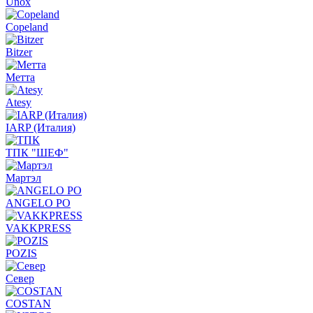
Unox
Copeland
Bitzer
Метта
Atesy
IARP (Италия)
ТПК "ШЕФ"
Мартэл
ANGELO PO
VAKKPRESS
POZIS
Север
COSTAN