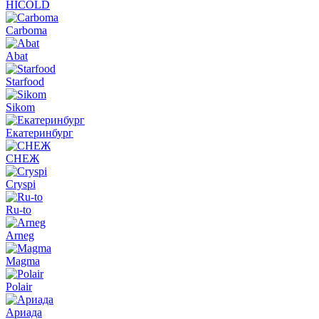
HICOLD
Carboma
Abat
Starfood
Sikom
Екатеринбург
СНЕЖ
Cryspi
Ru-to
Arneg
Magma
Polair
Ариада