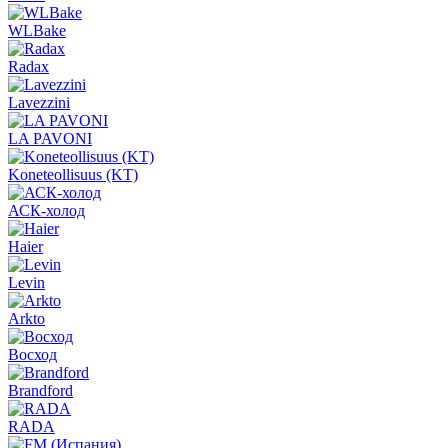
WLBake
Radax
Lavezzini
LA PAVONI
Koneteollisuus (KT)
АСК-холод
Haier
Levin
Arkto
Восход
Brandford
RADA