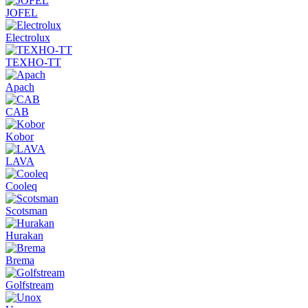
JOFEL
Electrolux
ТЕХНО-ТТ
Apach
CAB
Kobor
LAVA
Cooleq
Scotsman
Hurakan
Brema
Golfstream