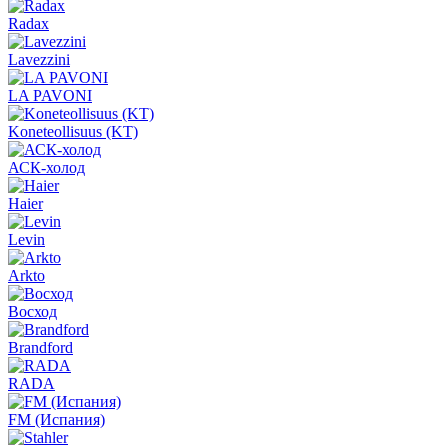
Radax
Lavezzini
LA PAVONI
Koneteollisuus (KT)
АСК-холод
Haier
Levin
Arkto
Восход
Brandford
RADA
FM (Испания)