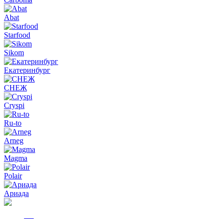
Abat
Starfood
Sikom
Екатеринбург
СНЕЖ
Cryspi
Ru-to
Arneg
Magma
Polair
Ариада