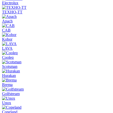
Electrolux
ТЕХНО-ТТ
Apach
CAB
Kobor
LAVA
Cooleq
Scotsman
Hurakan
Brema
Golfstream
Unox
Copeland