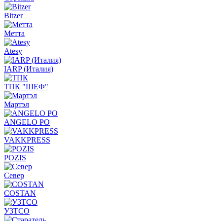
Bitzer
Метта
Atesy
IARP (Италия)
ТПК "ШЕФ"
Мартэл
ANGELO PO
VAKKPRESS
POZIS
Север
COSTAN
УЗТСО