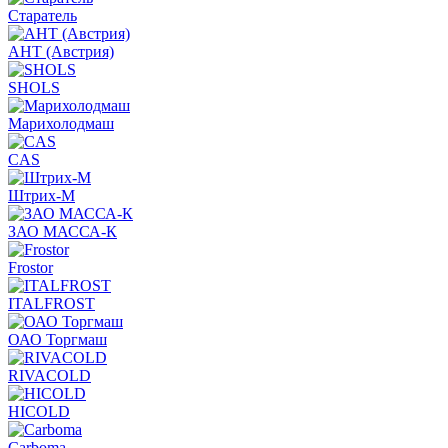
Старатель
АНТ (Австрия)
SHOLS
Марихолодмаш
CAS
Штрих-М
ЗАО МАССА-К
Frostor
ITALFROST
ОАО Торгмаш
RIVACOLD
HICOLD
Carboma