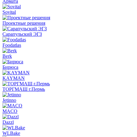
Армата
Sovital
Проектные решения
Сарапульский ЭГЗ
Foodatlas
Berk
Бирюса
KAYMAN
ТОРГМАШ г.Пермь
Jetinno
MACO
Dazzl
WLBake