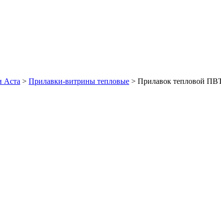
и Аста
>
Прилавки-витрины тепловые
>
Прилавок тепловой ПВТ