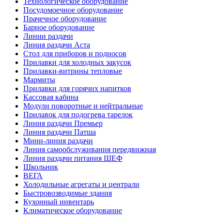
Технологическое оборудование
Посудомоечное оборудование
Прачечное оборудование
Барное оборудование
Линии раздачи
Линия раздачи Аста
Стол для приборов и подносов
Прилавки для холодных закусок
Прилавки-витрины тепловые
Мармиты
Прилавки для горячих напитков
Кассовая кабина
Модули поворотные и нейтральные
Прилавок для подогрева тарелок
Линия раздачи Премьер
Линия раздачи Патша
Мини-линия раздачи
Линия самообслуживания передвижная
Линия раздачи питания ШЕФ
Школьник
ВЕГА
Холодильные агрегаты и централи
Быстровозводимые здания
Кухонный инвентарь
Климатическое оборудование