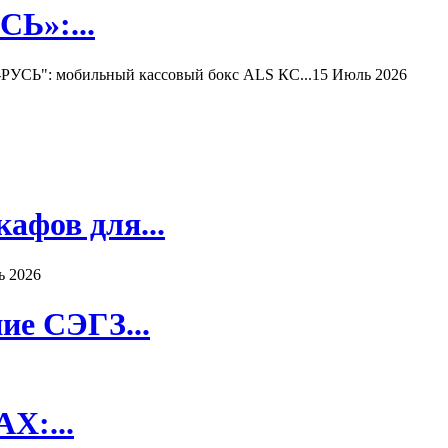
Ь»:...
РУСЬ": мобильный кассовый бокс ALS КС...
15 Июль 2026
афов для...
ь 2026
ие СЭГЗ...
X:...