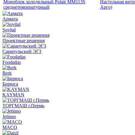
Моноблок холодильный Polair MM113S
Настольная витр
среднетемпературный
Арго)
Армата
Sovital
Проектные решения
Сарапульский ЭГЗ
Foodatlas
Berk
Бирюса
KAYMAN
ТОРГМАШ г.Пермь
Jetinno
MACO