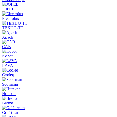
JOFEL
Electrolux
ТЕХНО-ТТ
Apach
CAB
Kobor
LAVA
Cooleq
Scotsman
Hurakan
Brema
Golfstream