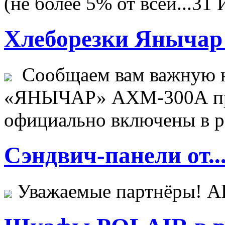
(не более 5% от всей...
31 
Хлеборезки Янычар 
Сообщаем вам важную н
«ЯНЫЧАР» АХМ-300А пр
официально включены в ре
Сэндвич-панели от..
Уважаемые партнёры! 