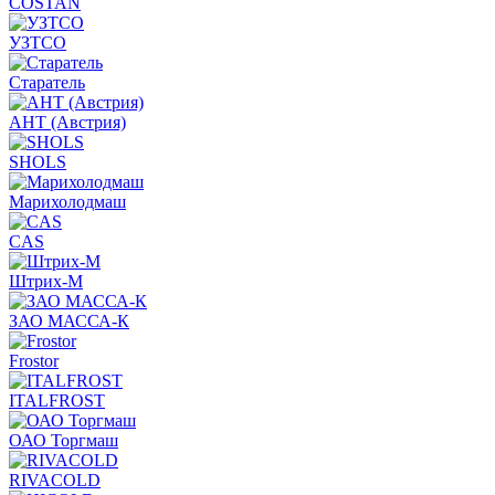
COSTAN
УЗТСО
Старатель
АНТ (Австрия)
SHOLS
Марихолодмаш
CAS
Штрих-М
ЗАО МАССА-К
Frostor
ITALFROST
ОАО Торгмаш
RIVACOLD