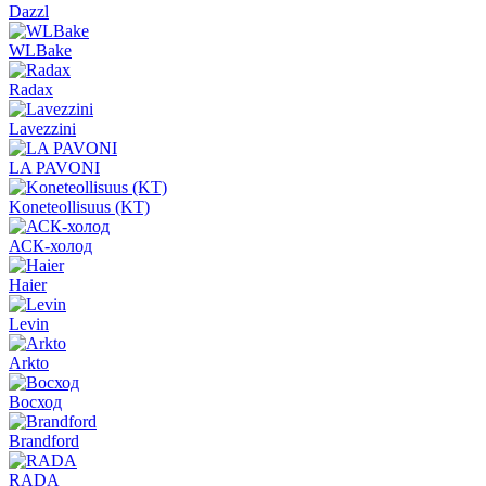
Dazzl
WLBake
Radax
Lavezzini
LA PAVONI
Koneteollisuus (KT)
АСК-холод
Haier
Levin
Arkto
Восход
Brandford
RADA