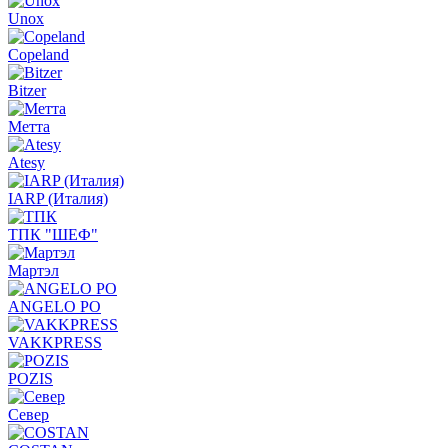
Unox
Copeland
Bitzer
Метта
Atesy
IARP (Италия)
ТПК "ШЕФ"
Мартэл
ANGELO PO
VAKKPRESS
POZIS
Север