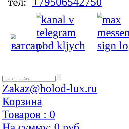
тел:
+79506542750
Zakaz@holod-lux.ru
Корзина
Товаров :
0
На сумму:
0 руб.