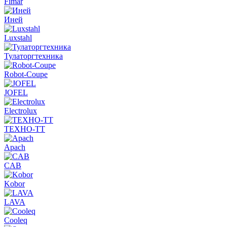
Fimar
Иней
Luxstahl
Тулаторгтехника
Robot-Coupe
JOFEL
Electrolux
ТЕХНО-ТТ
Apach
CAB
Kobor
LAVA
Cooleq