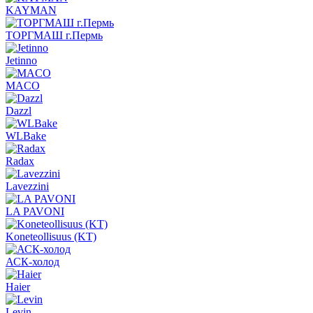
KAYMAN
ТОРГМАШ г.Пермь
Jetinno
MACO
Dazzl
WLBake
Radax
Lavezzini
LA PAVONI
Koneteollisuus (KT)
АСК-холод
Haier
Levin