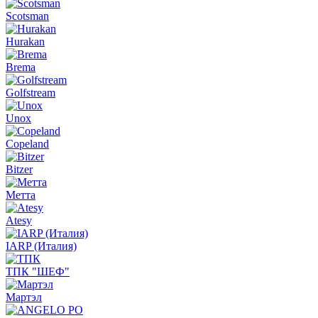
Scotsman
Hurakan
Brema
Golfstream
Unox
Copeland
Bitzer
Метта
Atesy
IARP (Италия)
ТПК "ШЕФ"
Мартэл