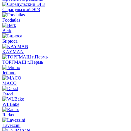
Сарапульский ЭГЗ
Foodatlas
Berk
Бирюса
KAYMAN
ТОРГМАШ г.Пермь
Jetinno
MACO
Dazzl
WLBake
Radax
Lavezzini