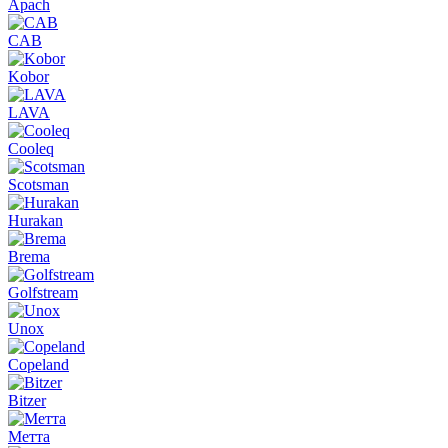
Apach
CAB
Kobor
LAVA
Cooleq
Scotsman
Hurakan
Brema
Golfstream
Unox
Copeland
Bitzer
Метта