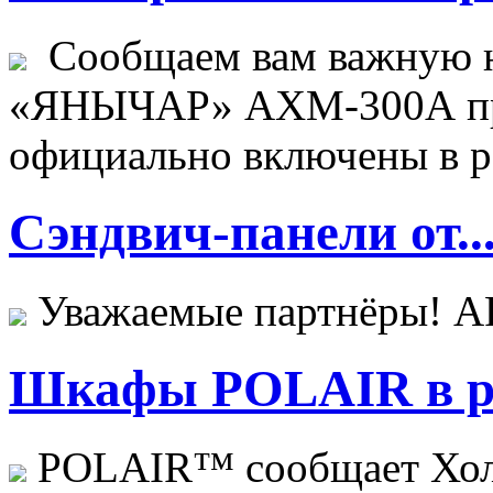
Сообщаем вам важную н
«ЯНЫЧАР» АХМ-300А пр
официально включены в ре
Сэндвич-панели от..
Уважаемые партнёры! 
Шкафы POLAIR в ре
POLAIR™ сообщает Хо