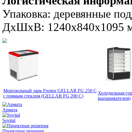
Логистическая информа
Упаковка: деревянные подд
ДxШxВ: 1240х840х1095 
Морозильный ларь Frostor GELLAR FG 250 C
Холодильная го
с прямым стеклом (GELLAR FG 200 C)
выпаривателем)
Армата
Sovital
Проектные решения