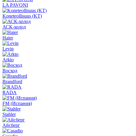
LA PAVONI
Koneteollisuus (KT)
АСК-холод
Haier
Levin
Arkto
Восход
Brandford
RADA
FM (Испания)
Stahler
Айсберг