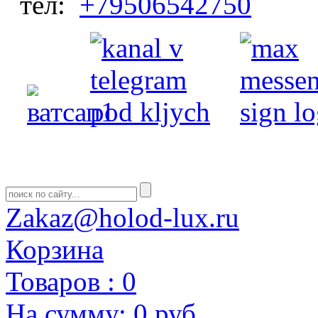
тел:
+79506542750
Zakaz@holod-lux.ru
Корзина
Товаров :
0
На сумму:
0 руб.