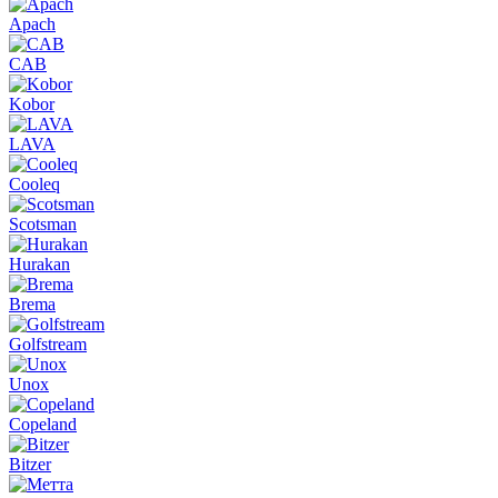
Apach
CAB
Kobor
LAVA
Cooleq
Scotsman
Hurakan
Brema
Golfstream
Unox
Copeland
Bitzer