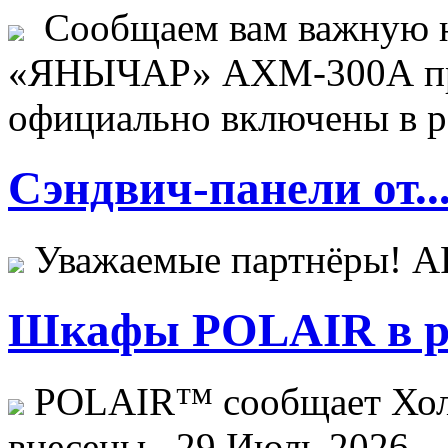
Сообщаем вам важную н
«ЯНЫЧАР» АХМ-300А пр
официально включены в ре
Сэндвич-панели от..
Уважаемые партнёры! 
Шкафы POLAIR в ре
POLAIR™ сообщает Хо
внесены...
29 Июль 2026