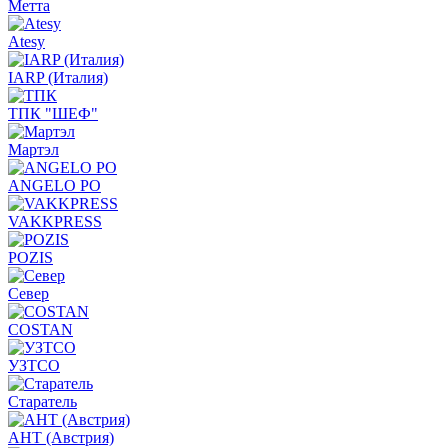
Метта
Atesy
IARP (Италия)
ТПК "ШЕФ"
Мартэл
ANGELO PO
VAKKPRESS
POZIS
Север
COSTAN
УЗТСО
Старатель
АНТ (Австрия)