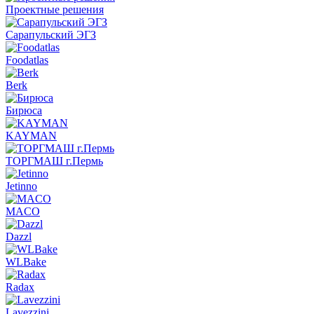
Проектные решения
Сарапульский ЭГЗ
Foodatlas
Berk
Бирюса
KAYMAN
ТОРГМАШ г.Пермь
Jetinno
MACO
Dazzl
WLBake
Radax
Lavezzini