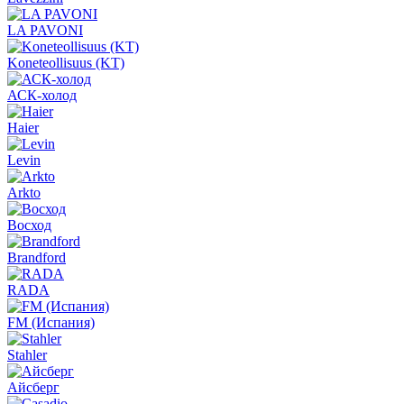
LA PAVONI
Koneteollisuus (KT)
АСК-холод
Haier
Levin
Arkto
Восход
Brandford
RADA
FM (Испания)
Stahler
Айсберг