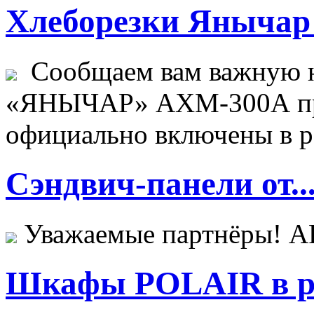
Хлеборезки Янычар 
Сообщаем вам важную н
«ЯНЫЧАР» АХМ-300А пр
официально включены в ре
Сэндвич-панели от..
Уважаемые партнёры! 
Шкафы POLAIR в ре