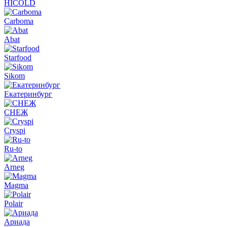
HICOLD
Carboma
Abat
Starfood
Sikom
Екатеринбург
СНЕЖ
Cryspi
Ru-to
Arneg
Magma
Polair
Ариада