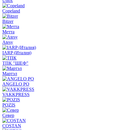
Unox
Copeland
Bitzer
Метта
Atesy
IARP (Италия)
ТПК "ШЕФ"
Мартэл
ANGELO PO
VAKKPRESS
POZIS
Север
COSTAN