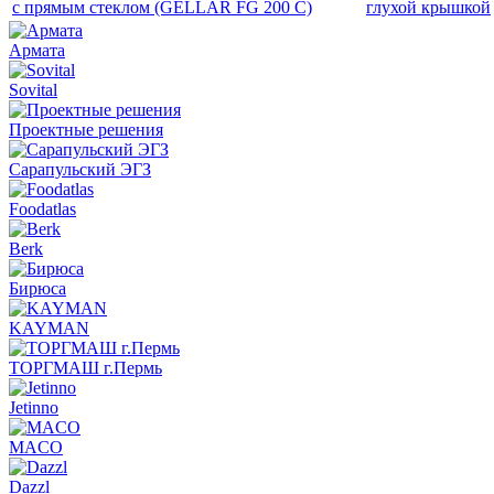
с прямым стеклом (GELLAR FG 200 C)
глухой крышкой
Армата
Sovital
Проектные решения
Сарапульский ЭГЗ
Foodatlas
Berk
Бирюса
KAYMAN
ТОРГМАШ г.Пермь
Jetinno
MACO
Dazzl