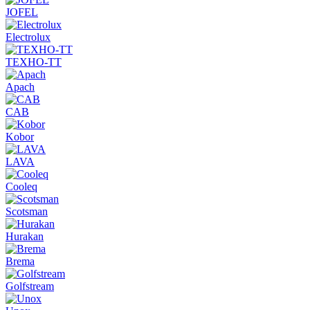
JOFEL
Electrolux
ТЕХНО-ТТ
Apach
CAB
Kobor
LAVA
Cooleq
Scotsman
Hurakan
Brema
Golfstream