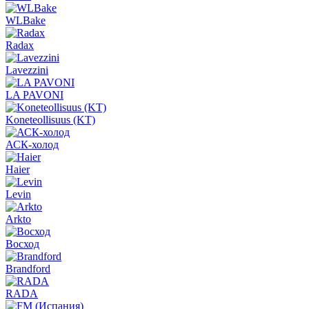
WLBake
Radax
Lavezzini
LA PAVONI
Koneteollisuus (KT)
АСК-холод
Haier
Levin
Arkto
Восход
Brandford
RADA