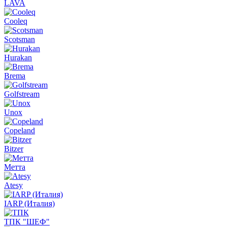
LAVA
Cooleq
Scotsman
Hurakan
Brema
Golfstream
Unox
Copeland
Bitzer
Метта
Atesy
IARP (Италия)
ТПК "ШЕФ"