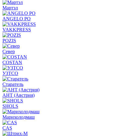
Мартэл
ANGELO PO
VAKKPRESS
POZIS
Север
COSTAN
УЗТСО
Старатель
АНТ (Австрия)
SHOLS
Марихолодмаш
CAS