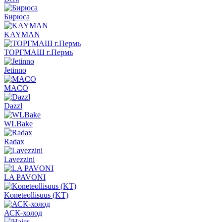
Бирюса
KAYMAN
ТОРГМАШ г.Пермь
Jetinno
MACO
Dazzl
WLBake
Radax
Lavezzini
LA PAVONI
Koneteollisuus (KT)
АСК-холод