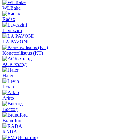
WLBake
Radax
Lavezzini
LA PAVONI
Koneteollisuus (KT)
АСК-холод
Haier
Levin
Arkto
Восход
Brandford
RADA