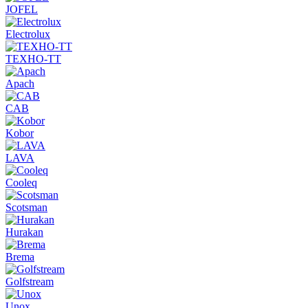
JOFEL
Electrolux
ТЕХНО-ТТ
Apach
CAB
Kobor
LAVA
Cooleq
Scotsman
Hurakan
Brema
Golfstream
Unox