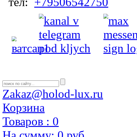
тел:
+79506542750
Zakaz@holod-lux.ru
Корзина
Товаров :
0
На сумму:
0 руб.