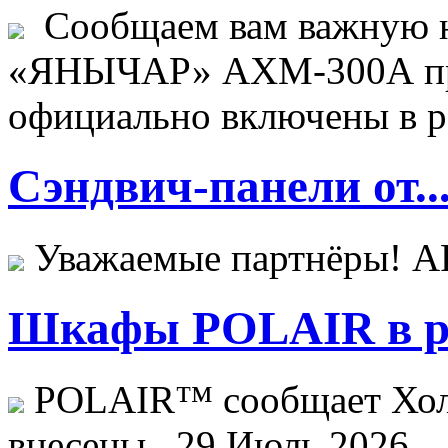
Сообщаем вам важную н
«ЯНЫЧАР» АХМ-300А пр
официально включены в ре
Сэндвич-панели от..
Уважаемые партнёры! 
Шкафы POLAIR в ре
POLAIR™ сообщает Хо
внесены...
29 Июль 2026