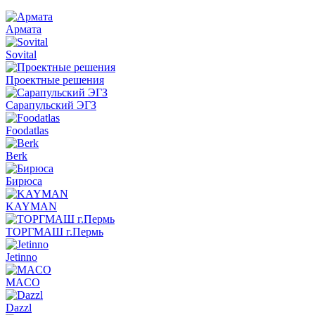
Армата
Sovital
Проектные решения
Сарапульский ЭГЗ
Foodatlas
Berk
Бирюса
KAYMAN
ТОРГМАШ г.Пермь
Jetinno
MACO
Dazzl