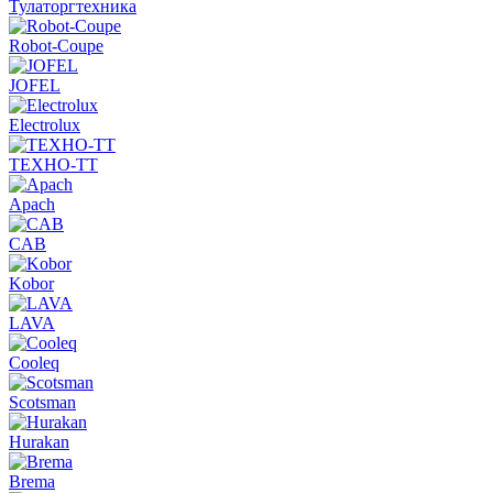
Тулаторгтехника
Robot-Coupe
JOFEL
Electrolux
ТЕХНО-ТТ
Apach
CAB
Kobor
LAVA
Cooleq
Scotsman
Hurakan
Brema