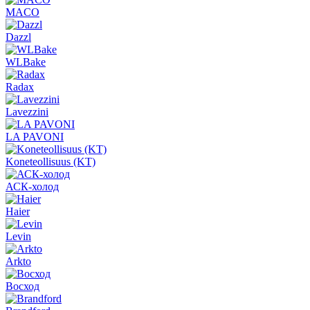
MACO
Dazzl
WLBake
Radax
Lavezzini
LA PAVONI
Koneteollisuus (KT)
АСК-холод
Haier
Levin
Arkto
Восход