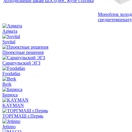
Холодильный шкаф ШХ-0,80С Купе статика
Моноблок холо
среднетемпера
Армата
Sovital
Проектные решения
Сарапульский ЭГЗ
Foodatlas
Berk
Бирюса
KAYMAN
ТОРГМАШ г.Пермь
Jetinno