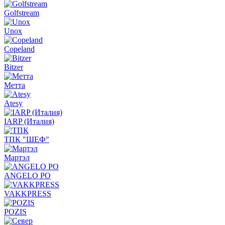
Golfstream
Unox
Copeland
Bitzer
Метта
Atesy
IARP (Италия)
ТПК "ШЕФ"
Мартэл
ANGELO PO
VAKKPRESS
POZIS