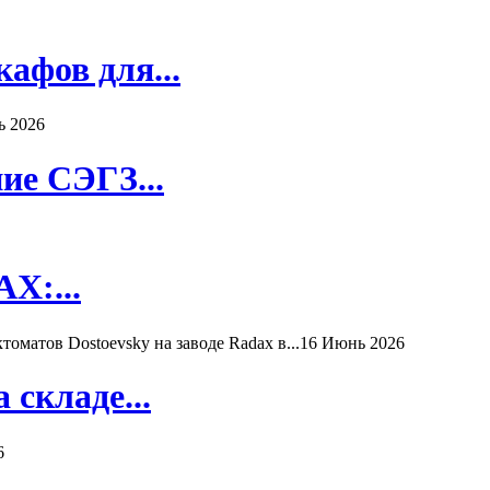
афов для...
ь 2026
ие СЭГЗ...
X:...
матов Dostoevsky на заводе Radax в...
16 Июнь 2026
складе...
6