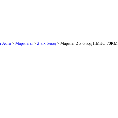
и Аста
>
Мармиты
>
2-ых блюд
>
Мармит 2-х блюд ПМЭС-70КМ