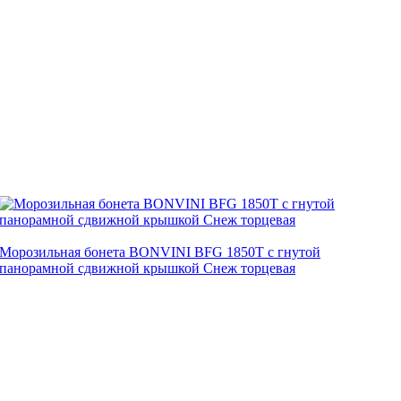
Морозильная бонета BONVINI BFG 1850Т с гнутой
панорамной сдвижной крышкой Снеж торцевая