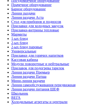
Посудомоечное оборудование
Прачечное оборудование
Барное оборудование
Линии раздачи
Линия раздачи Аста
Стол для приборов и подносов
Прилавки для холодных закусок
Прилавки-витрины тепловые
Мармиты
1-ых блюд
2-ых блюд
2-ых блюд паровые
Универсальные
Прилавки для горячих напитков
Кассовая кабина
Модули поворотные и нейтральные
Прилавок для подогрева тарелок
Линия раздачи Премьер
Линия раздачи Патша
Мини-линия раздачи
Линия самообслуживания передвижная
Линия раздачи питания ШЕФ
Школьник
ВЕГА
Холодильные агрегаты и централи