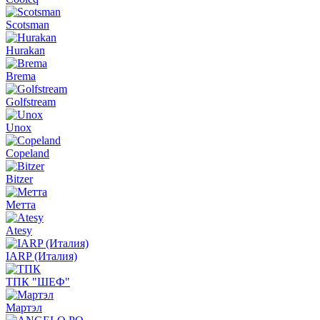
Scotsman
Hurakan
Brema
Golfstream
Unox
Copeland
Bitzer
Метта
Atesy
IARP (Италия)
ТПК "ШЕФ"
Мартэл