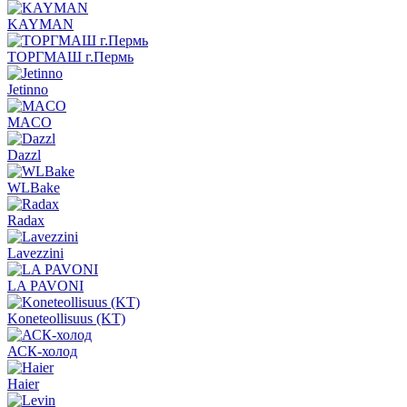
KAYMAN
ТОРГМАШ г.Пермь
Jetinno
MACO
Dazzl
WLBake
Radax
Lavezzini
LA PAVONI
Koneteollisuus (KT)
АСК-холод
Haier