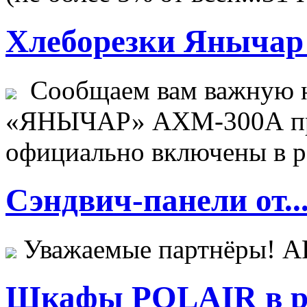
Хлеборезки Янычар 
Сообщаем вам важную н
«ЯНЫЧАР» АХМ-300А пр
официально включены в ре
Сэндвич-панели от..
Уважаемые партнёры! 
Шкафы POLAIR в ре