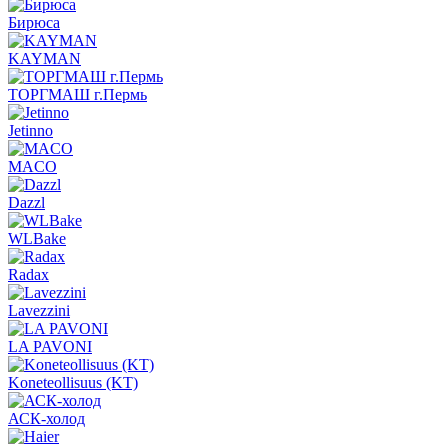
Бирюса
KAYMAN
ТОРГМАШ г.Пермь
Jetinno
MACO
Dazzl
WLBake
Radax
Lavezzini
LA PAVONI
Koneteollisuus (KT)
АСК-холод