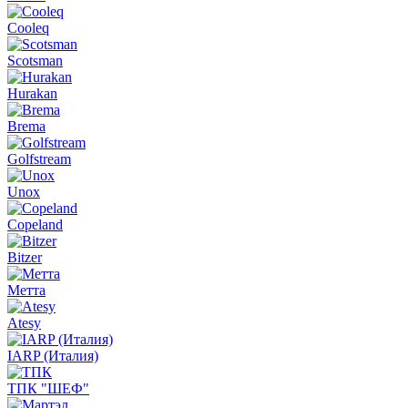
Cooleq
Scotsman
Hurakan
Brema
Golfstream
Unox
Copeland
Bitzer
Метта
Atesy
IARP (Италия)
ТПК "ШЕФ"