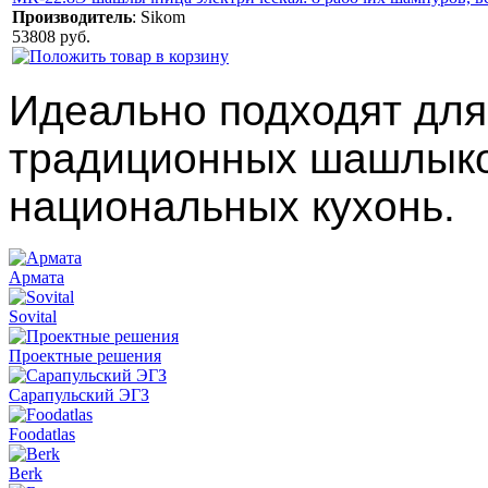
Производитель
:
Sikom
53808 руб.
Идеально подходят для
традиционных шашлыков
национальных кухонь.
Армата
Sovital
Проектные решения
Сарапульский ЭГЗ
Foodatlas
Berk