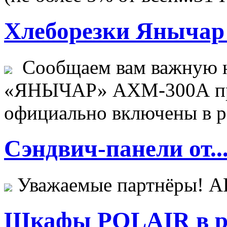
Хлеборезки Янычар 
Сообщаем вам важную н
«ЯНЫЧАР» АХМ-300А пр
официально включены в ре
Сэндвич-панели от..
Уважаемые партнёры! 
Шкафы POLAIR в ре