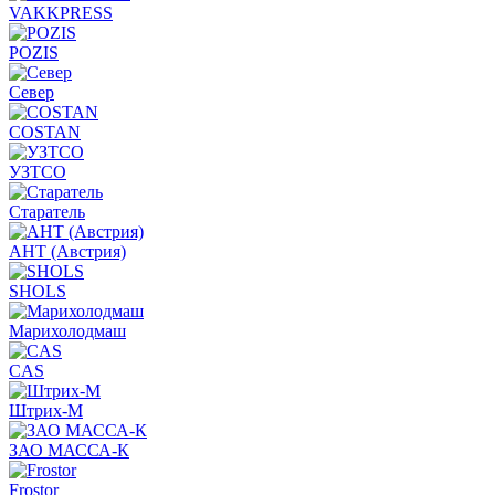
VAKKPRESS
POZIS
Север
COSTAN
УЗТСО
Старатель
АНТ (Австрия)
SHOLS
Марихолодмаш
CAS
Штрих-М
ЗАО МАССА-К
Frostor