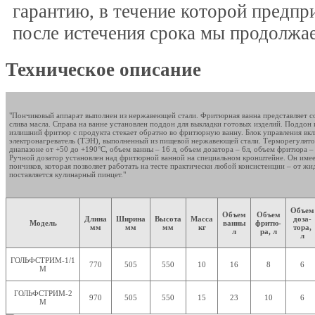
гарантию, в течение которой предпр
после истечения срока мы продолжа
Техническое описание
"Пончиковый аппарат выполнен из нержавеющей стали. Фритюрная ванна представляет 
слива масла. Справа на ванне установлен поддон для выкладки готовых изделий. Поддон
излишний фритюр с продукта стекает обратно во фритюрную ванну. Блок управления вкл
электронагреватель (ТЭН), выполненный из пищевой нержавеющей стали. Терморегулят
диапазоне от +50 до +190°C, объем ванны – 16 л, объем дозатора – 6л, объем фритюра –
Ручной дозатор установлен над фритюрной ванной на специальном кронштейне. Он име
пончиков, которая позволяет работать на тесте практически любой консистенции – от жи
поставляется кулинарный пинцет."
Объем
Объем
Объем
Длина
Ширина
Высота
Масса
доза-
Модель
ванны
фритю-
мм
мм
мм
кг
тора,
л
ра, л
л
ГОЛЬФСТРИМ-1/1
770
505
550
10
16
8
6
М
ГОЛЬФСТРИМ-2
970
505
550
15
23
10
6
М