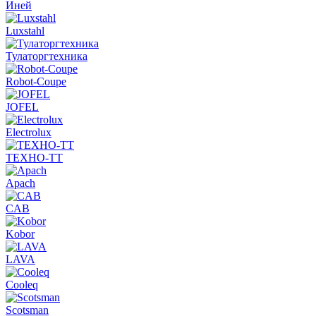
Иней
Luxstahl
Тулаторгтехника
Robot-Coupe
JOFEL
Electrolux
ТЕХНО-ТТ
Apach
CAB
Kobor
LAVA
Cooleq
Scotsman