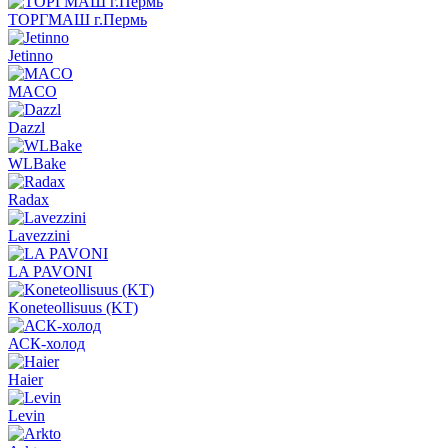
ТОРГМАШ г.Пермь
Jetinno
MACO
Dazzl
WLBake
Radax
Lavezzini
LA PAVONI
Koneteollisuus (KT)
АСК-холод
Haier
Levin