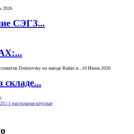
ь 2026
ие СЭГЗ...
X:...
матов Dostoevsky на заводе Radax в...
16 Июнь 2026
складе...
6
 ZU-1 настольная круглые
co