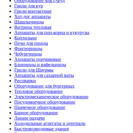
Оборудование Фаст-Фуд
Грили для кур
Грили контактные
Хот-дог аппараты
Шашлычницы
Витрина тепловая
Аппараты для поп-корна и кукурузы
Коптильни
Печи для пиццы
Фритюрницы
Чебуречницы
Аппараты пончиковые
Блинницы и вафельницы
Грили для Шаурмы
Аппараты для сахарной ваты
Рисоварки
Оборудование для бургерных
Тепловое оборудование
Электромеханическое оборудование
Посудомоечное оборудование
Прачечное оборудование
Барное оборудование
Линии раздачи
Холодильные агрегаты и централи
Быстровозводимые здания