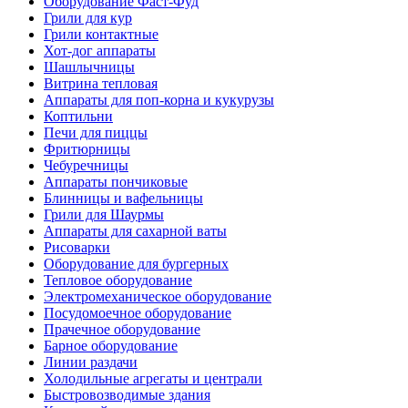
Оборудование Фаст-Фуд
Грили для кур
Грили контактные
Хот-дог аппараты
Шашлычницы
Витрина тепловая
Аппараты для поп-корна и кукурузы
Коптильни
Печи для пиццы
Фритюрницы
Чебуречницы
Аппараты пончиковые
Блинницы и вафельницы
Грили для Шаурмы
Аппараты для сахарной ваты
Рисоварки
Оборудование для бургерных
Тепловое оборудование
Электромеханическое оборудование
Посудомоечное оборудование
Прачечное оборудование
Барное оборудование
Линии раздачи
Холодильные агрегаты и централи
Быстровозводимые здания