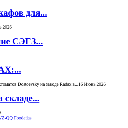
афов для...
ь 2026
ие СЭГЗ...
X:...
матов Dostoevsky на заводе Radax в...
16 Июнь 2026
складе...
6
WZ-QQ Foodatlas