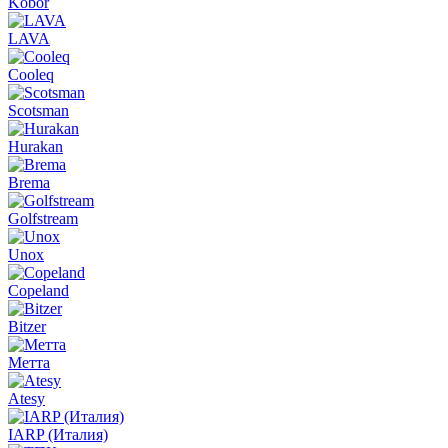
Kobor
LAVA
Cooleq
Scotsman
Hurakan
Brema
Golfstream
Unox
Copeland
Bitzer
Метта
Atesy
IARP (Италия)