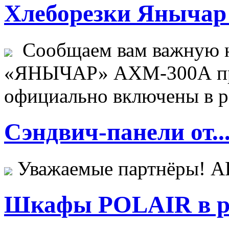
Хлеборезки Янычар 
Сообщаем вам важную н
«ЯНЫЧАР» АХМ-300А пр
официально включены в ре
Сэндвич-панели от..
Уважаемые партнёры! 
Шкафы POLAIR в ре