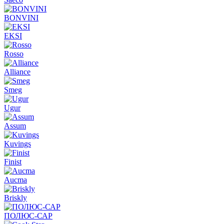
BONVINI
EKSI
Rosso
Alliance
Smeg
Ugur
Assum
Kuvings
Finist
Aucma
Briskly
ПОЛЮС-САР