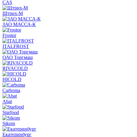
CAS
Штрих-М
ЗАО МАССА-К
Frostor
ITALFROST
ОАО Торгмаш
RIVACOLD
HICOLD
Carboma
Abat
Starfood
Sikom
Екатеринбург