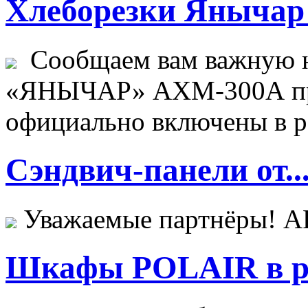
Хлеборезки Янычар 
Сообщаем вам важную н
«ЯНЫЧАР» АХМ-300А пр
официально включены в ре
Сэндвич-панели от..
Уважаемые партнёры! 
Шкафы POLAIR в ре