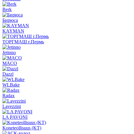
Berk
Бирюса
KAYMAN
ТОРГМАШ г.Пермь
Jetinno
MACO
Dazzl
WLBake
Radax
Lavezzini
LA PAVONI
Koneteollisuus (KT)