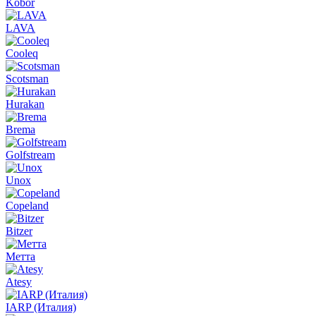
Kobor
LAVA
Cooleq
Scotsman
Hurakan
Brema
Golfstream
Unox
Copeland
Bitzer
Метта
Atesy
IARP (Италия)