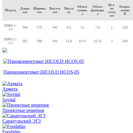
Кол-
Объем
Объем
Напря-
Длина
Ширина
Высота
Масса
во
Модель
ванны
фритюра
жение
мм
мм
мм
кг
сеток
л
л
В
шт
ЕВРО-1-
300
570
342
6,5
13
7,0
1
220
1/2
ЕВРО-2-
562
568
342
12,0
2х13
2х7,0
2
220
1/2
Пароконвектомат HICOLD HCOS-05
Армата
Sovital
Проектные решения
Сарапульский ЭГЗ
Foodatlas