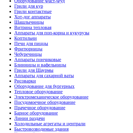
Оборудование Фаст-Фуд
Грили для кур
Грили контактные
Хот-дог аппараты
Шашлычницы
Витрина тепловая
Аппараты для поп-корна и кукурузы
Коптильни
Печи для пиццы
Фритюрницы
Чебуречницы
Аппараты пончиковые
Блинницы и вафельницы
Грили для Шаурмы
Аппараты для сахарной ваты
Рисоварки
Оборудование для бургерных
Тепловое оборудование
Электромеханическое оборудование
Посудомоечное оборудование
Прачечное оборудование
Барное оборудование
Линии раздачи
Холодильные агрегаты и централи
Быстровозводимые здания