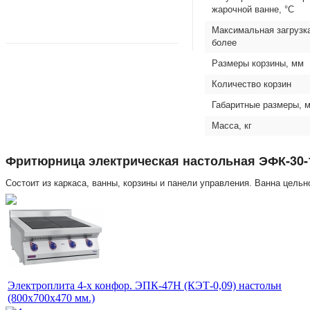
жарочной ванне, °C
Максимальная загрузка 
более
Размеры корзины, мм
Количество корзин
Габаритные размеры, 
Масса, кг
Фритюрница электрическая настольная ЭФК-30-
Состоит из каркаса, ванны, корзины и панели управления. Ванна цел
Электроплита 4-х конфор. ЭПК-47Н (КЭТ-0,09) настольн
(800x700x470 мм.)