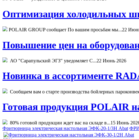
Оптимизация холодильных шк
POLAIR GROUP сообщает По вашим просьбам мы...
22 Июн
Повышение цен на оборудован
АО "Сарапульский ЭГЗ" уведомляет С...
22 Июнь 2026
Новинка в ассортименте RADA
Сообщаем вам о старте производства бойлерных пароконвекто
Готовая продукция POLAIR на 
80% готовой продукции ждет вас на складе в...
15 Июнь 202
Фритюрница электрическая настольная ЭФК-20-1/3Н Abat
ФРИ