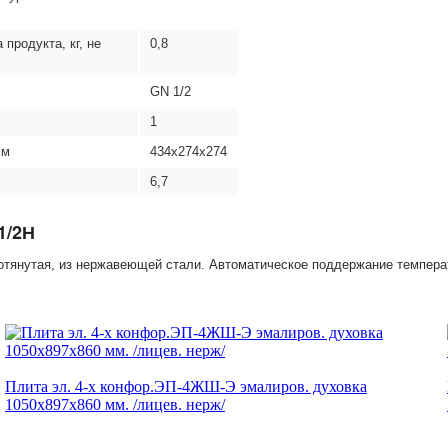
продукта, кг, не
0,8
GN 1/2
1
мм
434х274х274
6,7
1/2Н
ьнотянутая, из нержавеющей стали. Автоматическое поддержание темпер
Плита эл. 4-х конфор.ЭП-4ЖШ-Э эмалиров. духовка
1050x897x860 мм. /лицев. нерж/