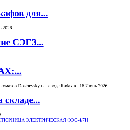
афов для...
ь 2026
ие СЭГЗ...
X:...
матов Dostoevsky на заводе Radax в...
16 Июнь 2026
складе...
6
ТЮРНИЦА ЭЛЕКТРИЧЕСКАЯ ФЭС-4/7Н