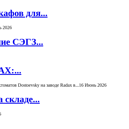
афов для...
ь 2026
ие СЭГЗ...
X:...
матов Dostoevsky на заводе Radax в...
16 Июнь 2026
складе...
6