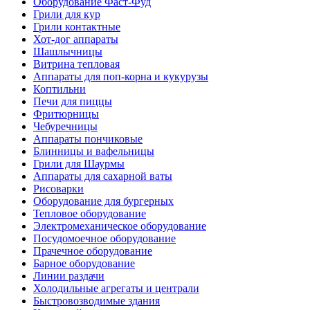
Оборудование Фаст-Фуд
Грили для кур
Грили контактные
Хот-дог аппараты
Шашлычницы
Витрина тепловая
Аппараты для поп-корна и кукурузы
Коптильни
Печи для пиццы
Фритюрницы
Чебуречницы
Аппараты пончиковые
Блинницы и вафельницы
Грили для Шаурмы
Аппараты для сахарной ваты
Рисоварки
Оборудование для бургерных
Тепловое оборудование
Электромеханическое оборудование
Посудомоечное оборудование
Прачечное оборудование
Барное оборудование
Линии раздачи
Холодильные агрегаты и централи
Быстровозводимые здания