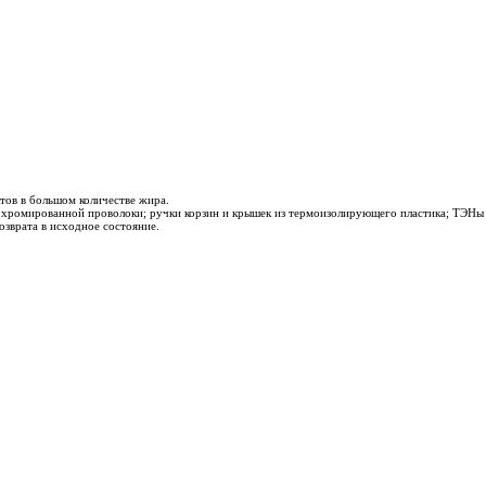
ов в большом количестве жира.
 хромированной проволоки; ручки корзин и крышек из термоизолирующего пластика; ТЭНы 
врата в исходное состояние.