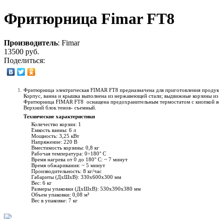
Фритюрница Fimar FT8
Производитель
:
Fimar
13500 руб.
Поделиться:
Фритюрница электрическая FIMAR FT8 предназначена для приготовления продукт
Корпус, ванна и крышка выполнена из нержавеющей стали; выдвижные корзины из
Фритюрница FIMAR FT8 оснащена предохранительным термостатом с кнопкой воз
Верхний блок тенов- съемный.
Технические характеристики
Количество корзин: 1
Емкость ванны: 6 л
Мощность: 3,25 кВт
Напряжение: 220 В
Вместимость корзины: 0,8 кг
Рабочая температура: 0÷180° C
Время нагрева от 0 до 180° C: ~ 7 минут
Время обжаривания: ~ 5 минут
Производительность: 8 кг/час
Габариты (ДхШхВ): 330x600х300 мм
Вес: 6 кг
Размеры упаковки (ДхШхВ): 530x390х380 мм
Объем упаковки: 0,08 м³
Вес в упаковке: 7 кг