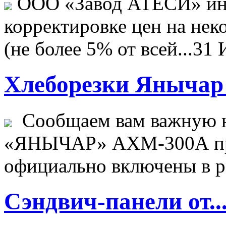
ООО «Завод АТЕСИ» ин
корректировке цен на не
(не более 5% от всей...
31 
Хлеборезки Янычар 
Сообщаем вам важную н
«ЯНЫЧАР» АХМ-300А пр
официально включены в ре
Сэндвич-панели от..