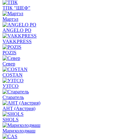
ТПК "ШЕФ"
Мартэл
ANGELO PO
VAKKPRESS
POZIS
Север
COSTAN
УЗТСО
Старатель
АНТ (Австрия)
SHOLS
Марихолодмаш