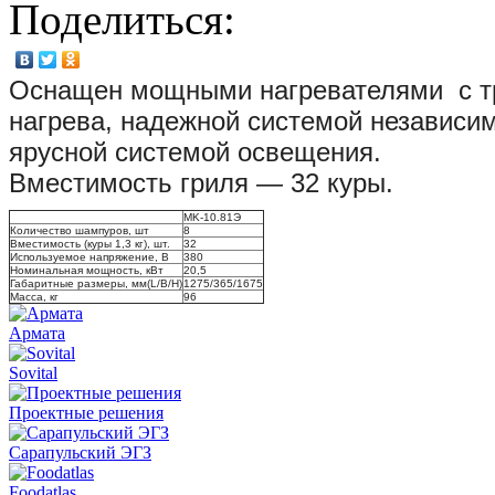
Поделиться:
Оснащен мощными нагревателями с тр
нагрева, надежной системой независи
ярусной системой освещения.
Вместимость гриля — 32 куры.
MK-10.81Э
Количество шампуров, шт
8
Вместимость (куры 1,3 кг), шт.
32
Используемое напряжение, В
380
Номинальная мощность, кВт
20,5
Габаритные размеры, мм(L/B/H)
1275/365/1675
Масса, кг
96
Армата
Sovital
Проектные решения
Сарапульский ЭГЗ
Foodatlas