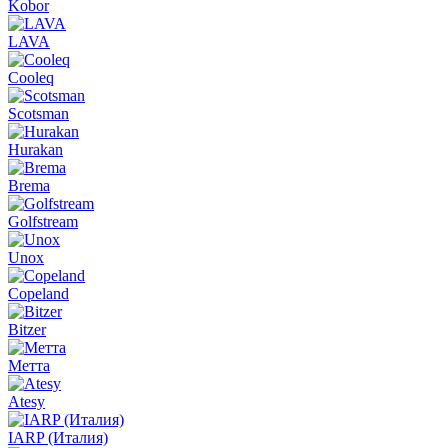
Kobor
LAVA
Cooleq
Scotsman
Hurakan
Brema
Golfstream
Unox
Copeland
Bitzer
Метта
Atesy
IARP (Италия)