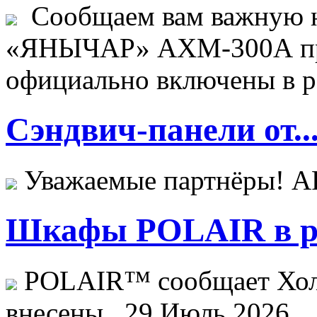
Сообщаем вам важную н
«ЯНЫЧАР» АХМ-300А пр
официально включены в ре
Сэндвич-панели от..
Уважаемые партнёры! 
Шкафы POLAIR в ре
POLAIR™ сообщает Хо
внесены...
29 Июль 2026