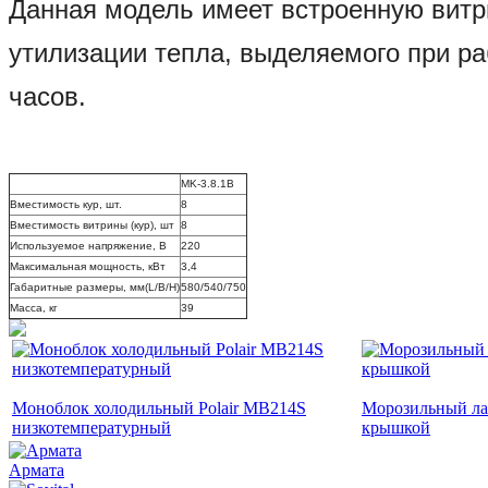
Данная модель имеет встроенную витри
утилизации тепла, выделяемого при ра
часов.
MK-3.8.1В
Вместимость кур, шт.
8
Вместимость витрины (кур), шт
8
Используемое напряжение, В
220
Максимальная мощность, кВт
3,4
Габаритные размеры, мм(L/B/H)
580/540/750
Масса, кг
39
Моноблок холодильный Polair MB214S
Морозильный лар
низкотемпературный
крышкой
Армата