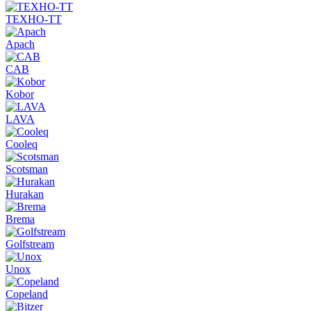
ТЕХНО-ТТ
Apach
CAB
Kobor
LAVA
Cooleq
Scotsman
Hurakan
Brema
Golfstream
Unox
Copeland