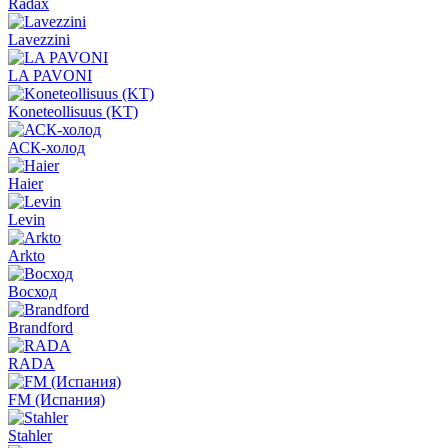
Radax
Lavezzini
LA PAVONI
Koneteollisuus (KT)
АСК-холод
Haier
Levin
Arkto
Восход
Brandford
RADA
FM (Испания)
Stahler