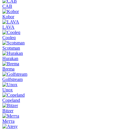
CAB
Kobor
LAVA
Cooleq
Scotsman
Hurakan
Brema
Golfstream
Unox
Copeland
Bitzer
Метта