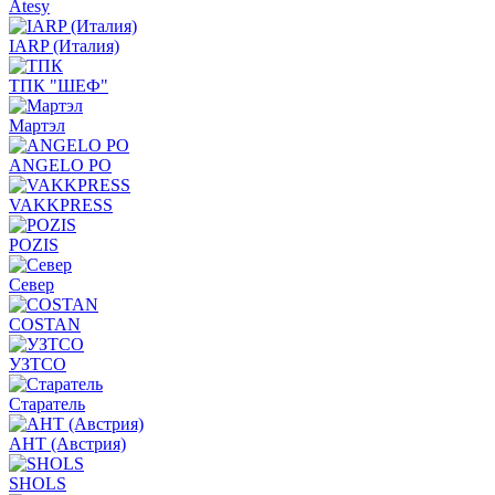
Atesy
IARP (Италия)
ТПК "ШЕФ"
Мартэл
ANGELO PO
VAKKPRESS
POZIS
Север
COSTAN
УЗТСО
Старатель
АНТ (Австрия)
SHOLS