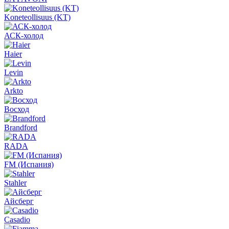
Koneteollisuus (KT)
АСК-холод
Haier
Levin
Arkto
Восход
Brandford
RADA
FM (Испания)
Stahler
Айсберг
Casadio