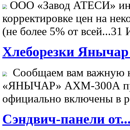
ООО «Завод АТЕСИ» ин
корректировке цен на не
(не более 5% от всей...
31 
Хлеборезки Янычар 
Сообщаем вам важную н
«ЯНЫЧАР» АХМ-300А пр
официально включены в ре
Сэндвич-панели от..