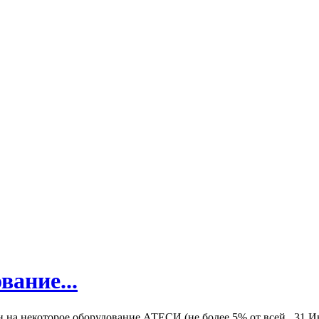
вание...
а некоторое оборудование АТЕСИ (не более 5% от всей...
31 И