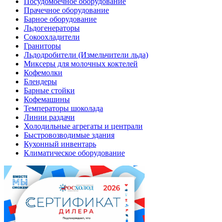
Посудомоечное оборудование
Прачечное оборудование
Барное оборудование
Льдогенераторы
Сокоохладители
Граниторы
Льдодробители (Измельчители льда)
Миксеры для молочных коктелей
Кофемолки
Блендеры
Барные стойки
Кофемашины
Температоры шоколада
Линии раздачи
Холодильные агрегаты и централи
Быстровозводимые здания
Кухонный инвентарь
Климатическое оборудование