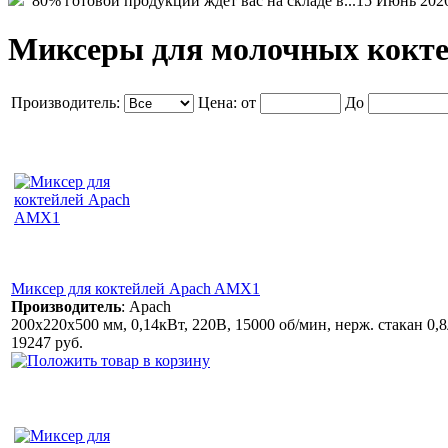
80% готовой продукции ждет вас на складе в...
15 Июнь 202
Миксеры для молочных кокт
Производитель:
Цена:
от
До
Миксер для коктейлей Apach AMX1
Производитель
:
Apach
200х220х500 мм, 0,14кВт, 220В, 15000 об/мин, нерж. стакан 0,8
19247 руб.