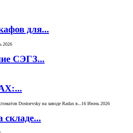
афов для...
ь 2026
ие СЭГЗ...
X:...
матов Dostoevsky на заводе Radax в...
16 Июнь 2026
складе...