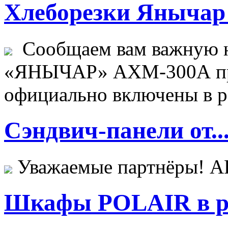
Хлеборезки Янычар 
Сообщаем вам важную н
«ЯНЫЧАР» АХМ-300А пр
официально включены в ре
Сэндвич-панели от..
Уважаемые партнёры! 
Шкафы POLAIR в ре