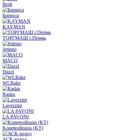
Berk
Бирюса
KAYMAN
ТОРГМАШ г.Пермь
Jetinno
MACO
Dazzl
WLBake
Radax
Lavezzini
LA PAVONI
Koneteollisuus (KT)
АСК-холод