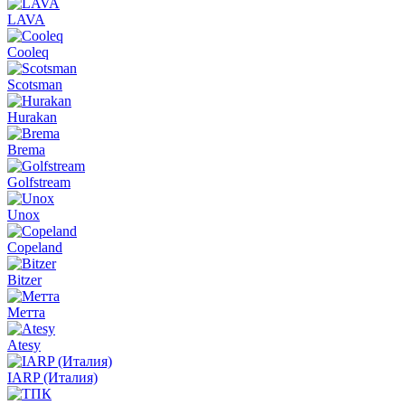
LAVA
Cooleq
Scotsman
Hurakan
Brema
Golfstream
Unox
Copeland
Bitzer
Метта
Atesy
IARP (Италия)