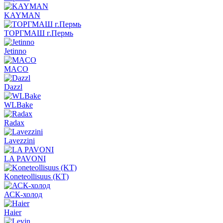
KAYMAN
ТОРГМАШ г.Пермь
Jetinno
MACO
Dazzl
WLBake
Radax
Lavezzini
LA PAVONI
Koneteollisuus (KT)
АСК-холод
Haier