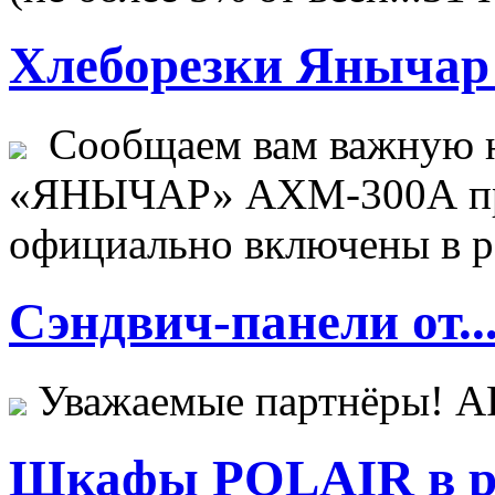
Хлеборезки Янычар 
Сообщаем вам важную н
«ЯНЫЧАР» АХМ-300А пр
официально включены в ре
Сэндвич-панели от..
Уважаемые партнёры! 
Шкафы POLAIR в ре