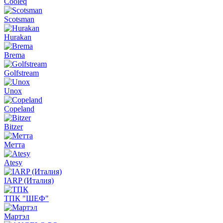
Cooleq
Scotsman
Hurakan
Brema
Golfstream
Unox
Copeland
Bitzer
Метта
Atesy
IARP (Италия)
ТПК "ШЕФ"
Мартэл