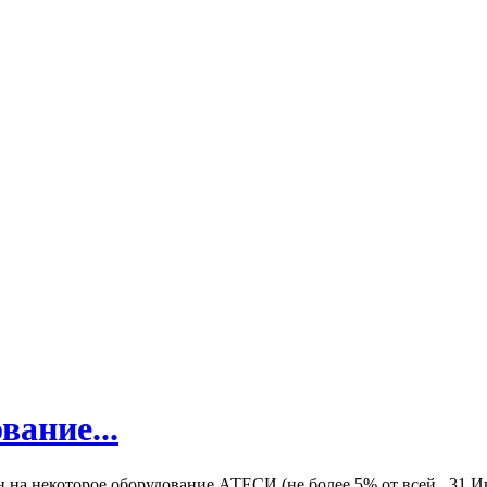
вание...
а некоторое оборудование АТЕСИ (не более 5% от всей...
31 И