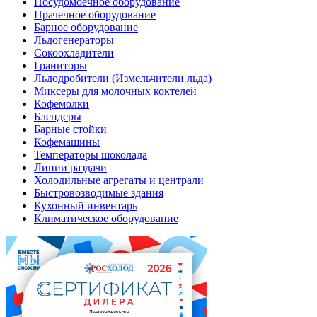
Посудомоечное оборудование
Прачечное оборудование
Барное оборудование
Льдогенераторы
Сокоохладители
Граниторы
Льдодробители (Измельчители льда)
Миксеры для молочных коктелей
Кофемолки
Блендеры
Барные стойки
Кофемашины
Температоры шоколада
Линии раздачи
Холодильные агрегаты и централи
Быстровозводимые здания
Кухонный инвентарь
Климатическое оборудование