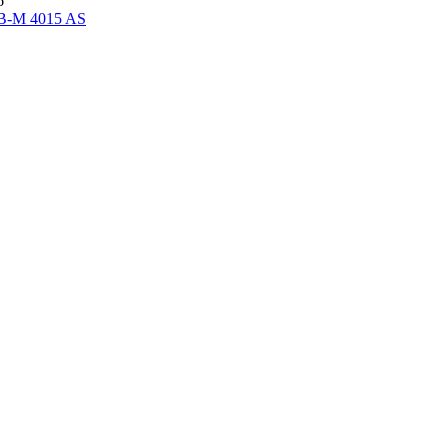
6
 B-M 4015 AS