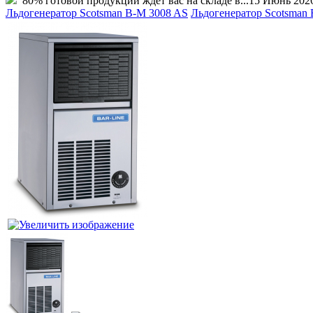
80% готовой продукции ждет вас на складе в...
15 Июнь 202
Льдогенератор Scotsman B-M 3008 AS
Льдогенератор Scotsman