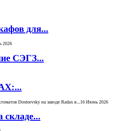
афов для...
ь 2026
ие СЭГЗ...
X:...
матов Dostoevsky на заводе Radax в...
16 Июнь 2026
складе...