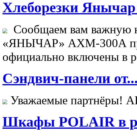
Хлеборезки Янычар 
Сообщаем вам важную н
«ЯНЫЧАР» АХМ-300А пр
официально включены в ре
Сэндвич-панели от..
Уважаемые партнёры! 
Шкафы POLAIR в ре