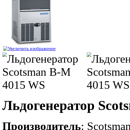
Льдогенератор Scot
Производитель
:
Scotsma