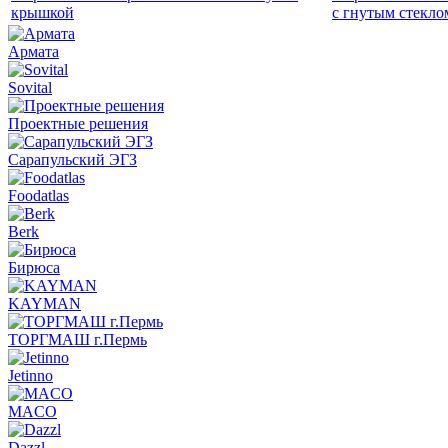
крышкой
с гнутым стекло
Армата
Sovital
Проектные решения
Сарапульский ЭГЗ
Foodatlas
Berk
Бирюса
KAYMAN
ТОРГМАШ г.Пермь
Jetinno
MACO
Dazzl