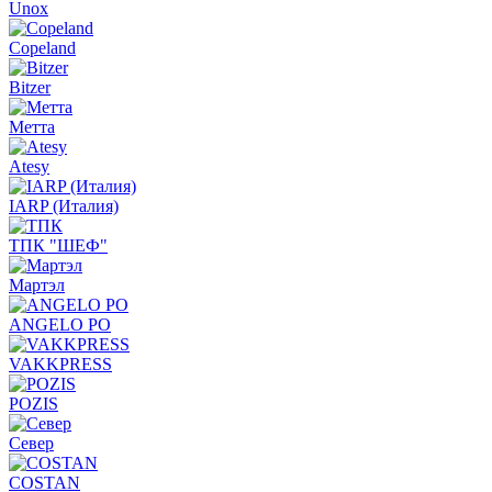
Unox
Copeland
Bitzer
Метта
Atesy
IARP (Италия)
ТПК "ШЕФ"
Мартэл
ANGELO PO
VAKKPRESS
POZIS
Север
COSTAN