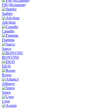
FM (Испания)
Stahler
Айсберг
Casadio
Fiamma
Saeco
BONVINI
EKSI
Rosso
Alliance
Smeg
Ugur