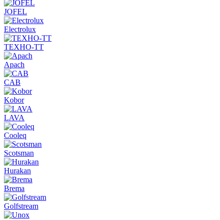
JOFEL
Electrolux
ТЕХНО-ТТ
Apach
CAB
Kobor
LAVA
Cooleq
Scotsman
Hurakan
Brema
Golfstream