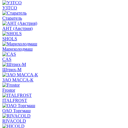
УЗТСО
Старатель
АНТ (Австрия)
SHOLS
Марихолодмаш
CAS
Штрих-М
ЗАО МАССА-К
Frostor
ITALFROST
ОАО Торгмаш
RIVACOLD