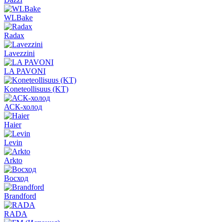
WLBake
Radax
Lavezzini
LA PAVONI
Koneteollisuus (KT)
АСК-холод
Haier
Levin
Arkto
Восход
Brandford
RADA