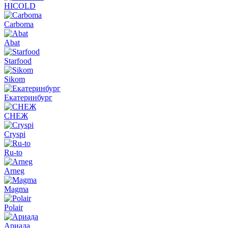
HICOLD
Carboma
Abat
Starfood
Sikom
Екатеринбург
СНЕЖ
Cryspi
Ru-to
Arneg
Magma
Polair
Ариада