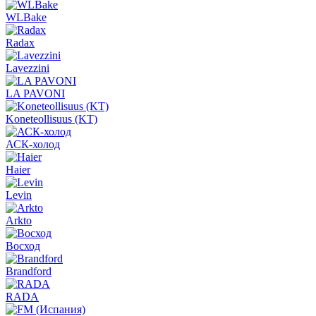
WLBake
Radax
Lavezzini
LA PAVONI
Koneteollisuus (KT)
АСК-холод
Haier
Levin
Arkto
Восход
Brandford
RADA