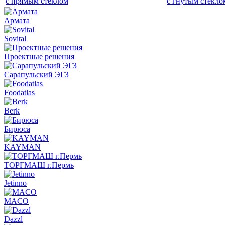
с прямым стеклом
с гнутым стекло
Армата
Sovital
Проектные решения
Сарапульский ЭГЗ
Foodatlas
Berk
Бирюса
KAYMAN
ТОРГМАШ г.Пермь
Jetinno
MACO
Dazzl