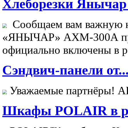
Хлеборезки Янычар 
Сообщаем вам важную н
«ЯНЫЧАР» АХМ-300А пр
официально включены в ре
Сэндвич-панели от..
Уважаемые партнёры! 
Шкафы POLAIR в ре