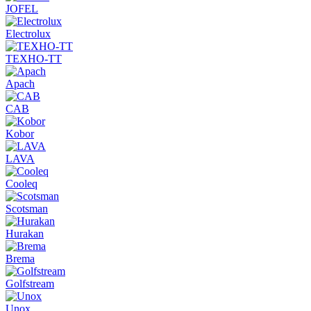
JOFEL
Electrolux
ТЕХНО-ТТ
Apach
CAB
Kobor
LAVA
Cooleq
Scotsman
Hurakan
Brema
Golfstream
Unox