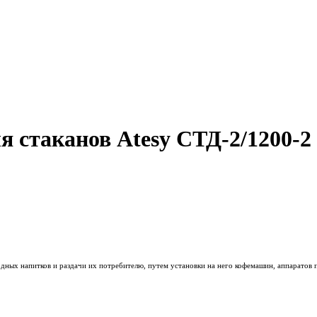
я стаканов Atesy СТД-2/1200-2
ных напитков и раздачи их потребителю, путем установки на него кофемашин, аппаратов по