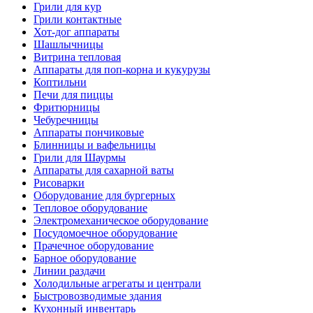
Грили для кур
Грили контактные
Хот-дог аппараты
Шашлычницы
Витрина тепловая
Аппараты для поп-корна и кукурузы
Коптильни
Печи для пиццы
Фритюрницы
Чебуречницы
Аппараты пончиковые
Блинницы и вафельницы
Грили для Шаурмы
Аппараты для сахарной ваты
Рисоварки
Оборудование для бургерных
Тепловое оборудование
Электромеханическое оборудование
Посудомоечное оборудование
Прачечное оборудование
Барное оборудование
Линии раздачи
Холодильные агрегаты и централи
Быстровозводимые здания
Кухонный инвентарь