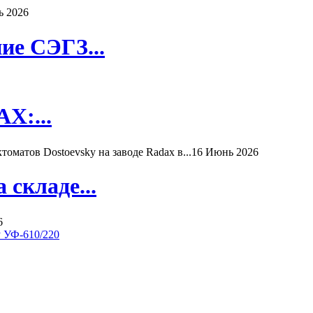
ь 2026
ие СЭГЗ...
X:...
матов Dostoevsky на заводе Radax в...
16 Июнь 2026
складе...
6
y УФ-610/220