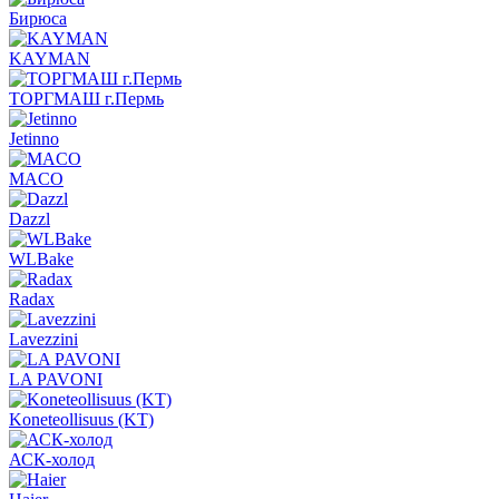
Бирюса
KAYMAN
ТОРГМАШ г.Пермь
Jetinno
MACO
Dazzl
WLBake
Radax
Lavezzini
LA PAVONI
Koneteollisuus (KT)
АСК-холод