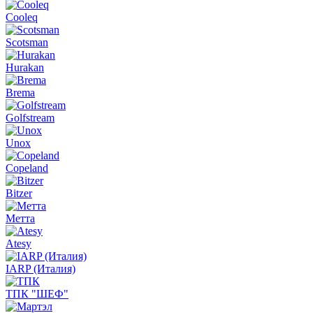
Cooleq
Scotsman
Hurakan
Brema
Golfstream
Unox
Copeland
Bitzer
Метта
Atesy
IARP (Италия)
ТПК "ШЕФ"