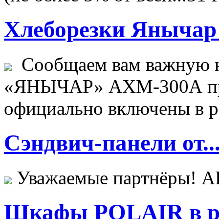
Хлеборезки Янычар 
Сообщаем вам важную н
«ЯНЫЧАР» АХМ-300А пр
официально включены в ре
Сэндвич-панели от..
Уважаемые партнёры! 
Шкафы POLAIR в ре