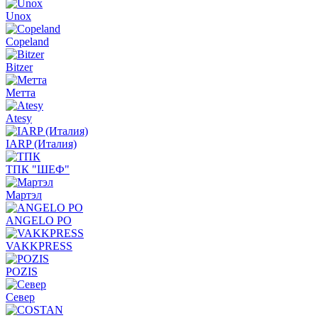
Unox
Copeland
Bitzer
Метта
Atesy
IARP (Италия)
ТПК "ШЕФ"
Мартэл
ANGELO PO
VAKKPRESS
POZIS
Север