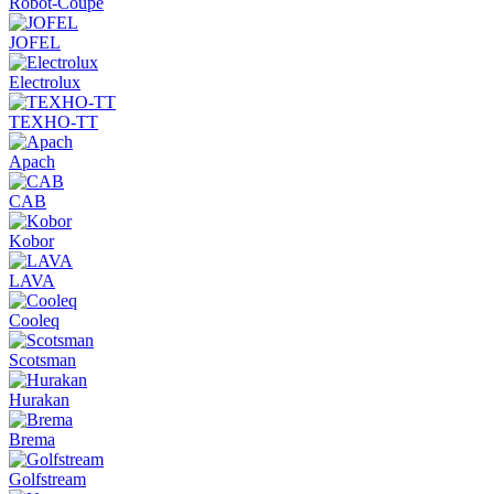
Robot-Coupe
JOFEL
Electrolux
ТЕХНО-ТТ
Apach
CAB
Kobor
LAVA
Cooleq
Scotsman
Hurakan
Brema
Golfstream