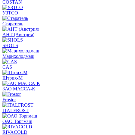
COSTAN
УЗТСО
Старатель
АНТ (Австрия)
SHOLS
Марихолодмаш
CAS
Штрих-М
ЗАО МАССА-К
Frostor
ITALFROST
ОАО Торгмаш
RIVACOLD