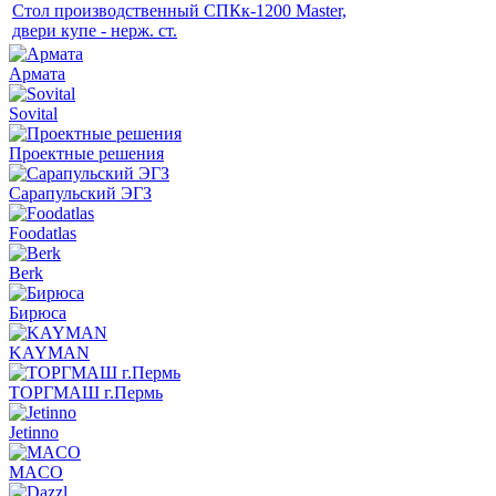
Стол производственный СПКк-1200 Master,
двери купе - нерж. ст.
Армата
Sovital
Проектные решения
Сарапульский ЭГЗ
Foodatlas
Berk
Бирюса
KAYMAN
ТОРГМАШ г.Пермь
Jetinno
MACO