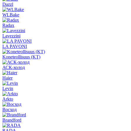
Dazzl
WLBake
Radax
Lavezzini
LA PAVONI
Koneteollisuus (KT)
АСК-холод
Haier
Levin
Arkto
Восход
Brandford
RADA