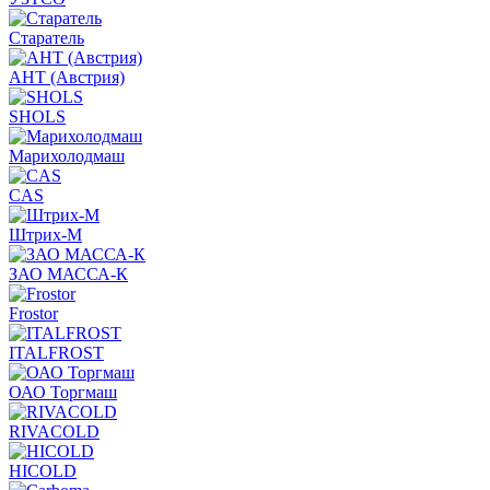
Старатель
АНТ (Австрия)
SHOLS
Марихолодмаш
CAS
Штрих-М
ЗАО МАССА-К
Frostor
ITALFROST
ОАО Торгмаш
RIVACOLD
HICOLD