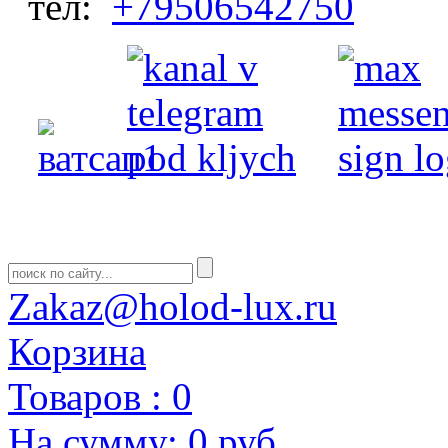
тел:
+79506542750
Zakaz@holod-lux.ru
Корзина
Товаров :
0
На сумму:
0 руб.