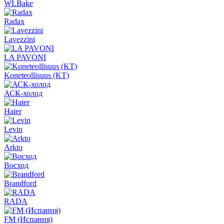
WLBake
Radax
Lavezzini
LA PAVONI
Koneteollisuus (KT)
АСК-холод
Haier
Levin
Arkto
Восход
Brandford
RADA
FM (Испания)