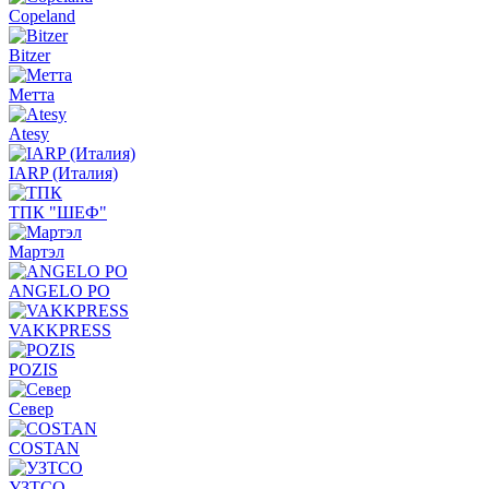
Copeland
Bitzer
Метта
Atesy
IARP (Италия)
ТПК "ШЕФ"
Мартэл
ANGELO PO
VAKKPRESS
POZIS
Север
COSTAN
УЗТСО