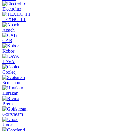
Electrolux
ТЕХНО-ТТ
Apach
CAB
Kobor
LAVA
Cooleq
Scotsman
Hurakan
Brema
Golfstream
Unox