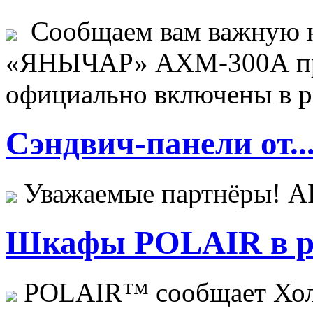
Сообщаем вам важную н
«ЯНЫЧАР» АХМ-300А пр
официально включены в ре
Сэндвич-панели от..
Уважаемые партнёры! 
Шкафы POLAIR в ре
POLAIR™ сообщает Хо